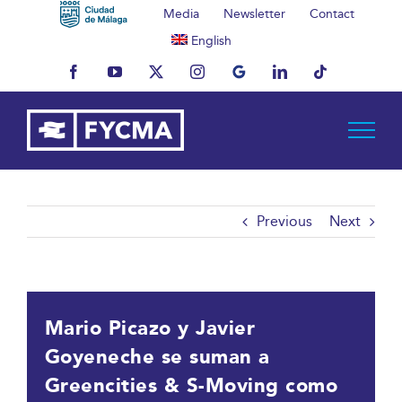
Skip
Media
Newsletter
Contact
to
English
content
Facebook
YouTube
X
Instagram
MyBusiness
LinkedIn
Tiktok
Previous
Next
Mario Picazo y Javier
Goyeneche se suman a
Greencities & S-Moving como