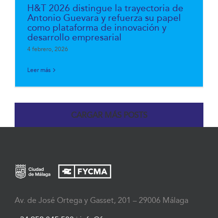
H&T 2026 distingue la trayectoria de
Antonio Guevara y refuerza su papel
como plataforma de innovación y
desarrollo empresarial
4 febrero, 2026
Leer más
CARGAR MÁS POSTS
Av. de José Ortega y Gasset, 201 – 29006 Málaga