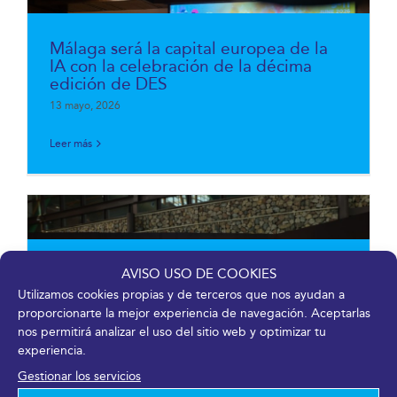
Málaga será la capital europea de la
IA con la celebración de la décima
edición de DES
13 mayo, 2026
Leer más
Abiertas las inscripciones para el II
AVISO USO DE COOKIES
Ideatón de CM Málaga, orientado a
Utilizamos cookies propias y de terceros que nos ayudan a
impulsar soluciones innovadoras para
proporcionarte la mejor experiencia de navegación. Aceptarlas
la digitalización cultural
nos permitirá analizar el uso del sitio web y optimizar tu
8 mayo, 2026
experiencia.
Gestionar los servicios
Leer más