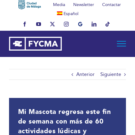
Saltar
Media
Newsletter
Contactar
al
Español
contenido
Facebook
YouTube
X
Instagram
MyBusiness
LinkedIn
Tiktok
Anterior
Siguiente
Mi Mascota regresa este fin
de semana con más de 60
actividades lúdicas y