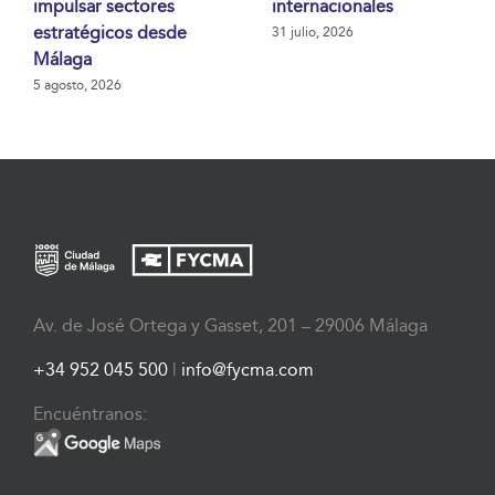
impulsar sectores
internacionales
estratégicos desde
31 julio, 2026
Málaga
5 agosto, 2026
Av. de José Ortega y Gasset, 201 – 29006 Málaga
+34 952 045 500
|
info@fycma.com
Encuéntranos: