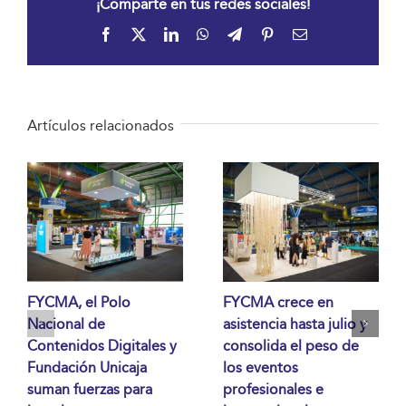
¡Comparte en tus redes sociales!
Facebook
X
LinkedIn
WhatsApp
Telegram
Pinterest
Correo
electrónico
Artículos relacionados
FYCMA, el Polo
FYCMA crece en
Nacional de
asistencia hasta julio y
Contenidos Digitales y
consolida el peso de
Fundación Unicaja
los eventos
suman fuerzas para
profesionales e