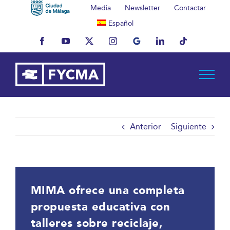
Saltar
Media
Newsletter
Contactar
al
Español
contenido
Facebook
YouTube
X
Instagram
MyBusiness
LinkedIn
Tiktok
Anterior
Siguiente
MIMA ofrece una completa
propuesta educativa con
talleres sobre reciclaje,