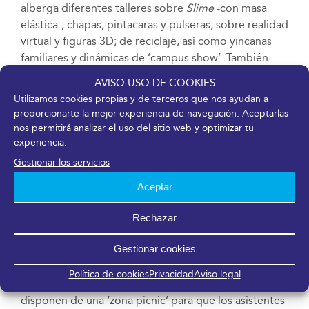
alberga diferentes talleres sobre
Slime
-con masa
elástica-, chapas, pintacaras y pulseras; sobre realidad
virtual y figuras 3D; de reciclaje, así como yincanas
familiares y dinámicas de ‘campus show’. También
otras actividades como espectáculos de magia,
AVISO USO DE COOKIES
clown
y risoterapia.
Utilizamos cookies propias y de terceros que nos ayudan a
proporcionarte la mejor experiencia de navegación. Aceptarlas
De la mano de Toys R’Us, el salón incluye el espacio
nos permitirá analizar el uso del sitio web y optimizar tu
‘Mi primera Navidad’ que ofrece una propuesta
experiencia.
adaptada para bebés de hasta un año. También
Gestionar los servicios
desarrolla un área recreativa con futbolines y mesas
Aceptar
de air-hockey.
Además, MIMA cuenta con un escenario patrocinado
Rechazar
por Telepizza para actuaciones, cuentacuentos y que
Gestionar cookies
se transforma en pista de baile con el videojuego
Just Dance, que está funcionando en diferentes
Política de cookies
Privacidad
Aviso legal
momentos del día. Cabe destacar que las familias
disponen de una ‘zona picnic’ para que los asistentes