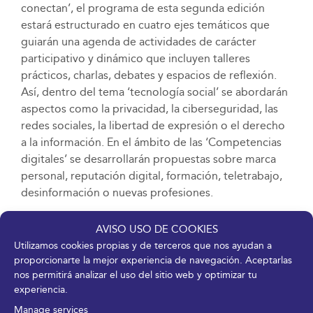
conectan’, el programa de esta segunda edición
estará estructurado en cuatro ejes temáticos que
guiarán una agenda de actividades de carácter
participativo y dinámico que incluyen talleres
prácticos, charlas, debates y espacios de reflexión.
Así, dentro del tema ‘tecnología social’ se abordarán
aspectos como la privacidad, la ciberseguridad, las
redes sociales, la libertad de expresión o el derecho
a la información. En el ámbito de las ‘Competencias
digitales’ se desarrollarán propuestas sobre marca
personal, reputación digital, formación, teletrabajo,
desinformación o nuevas profesiones.
El epígrafe ‘Ocio, información y nuevas tecnologías’
AVISO USO DE COOKIES
contemplará actividades en torno a videojuegos,
Utilizamos cookies propias y de terceros que nos ayudan a
artes gráficas, robótica, metaverso o realidad
proporcionarte la mejor experiencia de navegación. Aceptarlas
aumentada. Inspirada por la candidatura de Málaga a
nos permitirá analizar el uso del sitio web y optimizar tu
experiencia.
la Expo Internacional de 2027
‘La era urbana: hacia la
ciudad sostenible’
, este año se incluirá la temática ‘la
Manage services