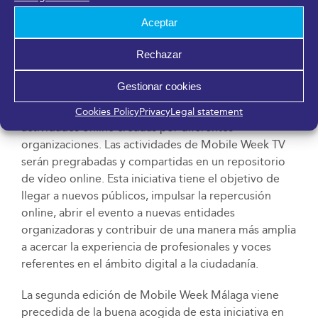
ciudad del futuro’, que impulsará acciones vinculadas
Aceptar
a la movilidad inteligente, nuevas energías, reciclaje,
emprendimiento o ahorro energético.
Rechazar
Cabe recordar que, como novedad este año, Mobile
Gestionar cookies
Week Málaga dispondrá de un espacio con vídeos
exclusivos en el que los visitantes podrán disfrutar de
Cookies Policy
Privacy
Legal statement
actividades online creadas por diferentes
organizaciones. Las actividades de Mobile Week TV
serán pregrabadas y compartidas en un repositorio
de vídeo online. Esta iniciativa tiene el objetivo de
llegar a nuevos públicos, impulsar la repercusión
online, abrir el evento a nuevas entidades
organizadoras y contribuir de una manera más amplia
a acercar la experiencia de profesionales y voces
referentes en el ámbito digital a la ciudadanía.
La segunda edición de Mobile Week Málaga viene
precedida de la buena acogida de esta iniciativa en