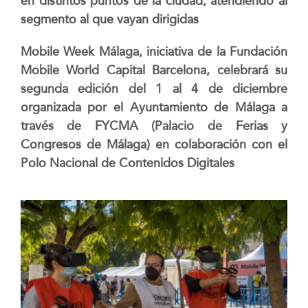
en distintos puntos de la ciudad, atendiendo al
segmento al que vayan dirigidas
Mobile Week Má
laga
, iniciativa de la Fundación
Mobile World Capital Barcelona, celebrará su
segunda edici
ó
n
del 1 al 4 de diciembre
organizada por
el Ayuntamiento de M
á
laga a
trav
é
s de FYCMA (Palacio de Ferias y
Congresos de M
álaga)
en colaboració
n
con el
Polo Nacional de Contenidos Digitales