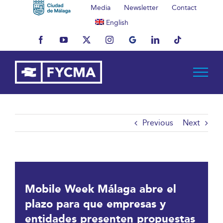
Skip
Media
Newsletter
Contact
to
English
content
Facebook
YouTube
X
Instagram
MyBusiness
LinkedIn
Tiktok
Previous
Next
Mobile Week Málaga abre el
plazo para que empresas y
entidades presenten propuestas