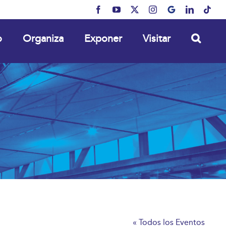
Facebook
YouTube
X
Instagram
MyBusiness
LinkedIn
Tikt
o
Organiza
Exponer
Visitar
« Todos los Eventos