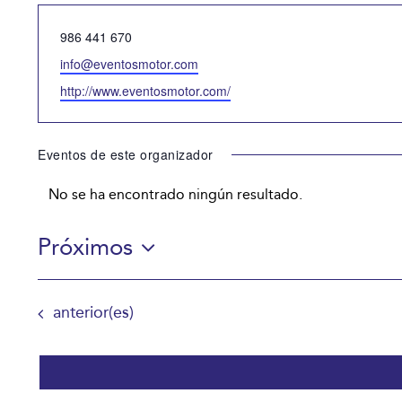
Teléfono
986 441 670
Email
info@eventosmotor.com
Website
http://www.eventosmotor.com/
Eventos de este organizador
No se ha encontrado ningún resultado.
Aviso
Próximos
Selecciona
la
Eventos
anterior(es)
fecha.