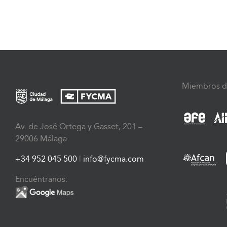
Miembros d
Av. de José Ortega y Gasset, 201 –
29006 Málaga
+34 952 045 500
|
info@fycma.com
Encuéntranos: