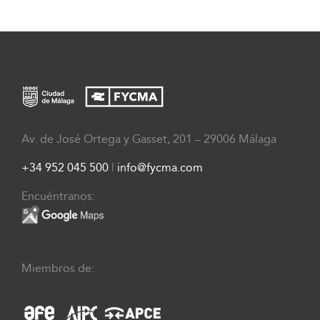
Av. de José Ortega y Gasset, 201 – 29006 Málaga
+34 952 045 500
|
info@fycma.com
Encuéntranos:
Miembros de: