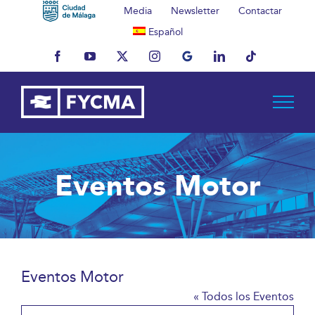
Saltar
Media
Newsletter
Contactar
al
Español
contenido
Facebook
YouTube
X
Instagram
MyBusiness
LinkedIn
Tiktok
Eventos Motor
Eventos Motor
« Todos los Eventos