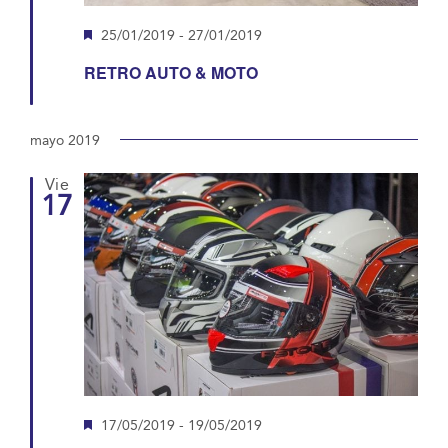
Destacado
25/01/2019
-
27/01/2019
RETRO AUTO & MOTO
mayo 2019
Vie
17
Destacado
17/05/2019
-
19/05/2019