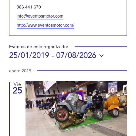
Teléfono
986 441 670
Email
info@eventosmotor.com
Website
http://www.eventosmotor.com/
Eventos de este organizador
25/01/2019
 - 
07/08/2026
Selecciona
la
enero 2019
fecha.
Vie
25