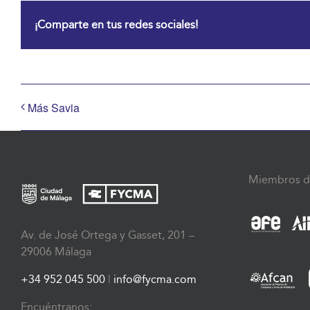
¡Comparte en tus redes sociales!
Más Savia
Miembros d
Av. de José Ortega y Gasset, 201 –
29006 Málaga
+34 952 045 500
|
info@fycma.com
Encuéntranos: