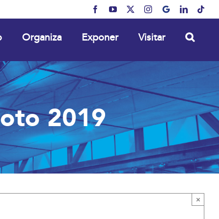
Facebook
YouTube
X
Instagram
MyBusiness
LinkedIn
Tikt
o
Organiza
Exponer
Visitar
Moto 2019
×