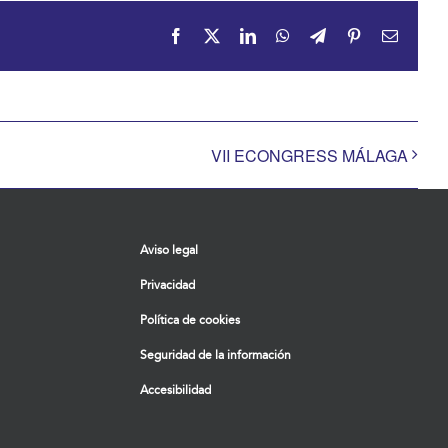
Facebook
X
LinkedIn
WhatsApp
Telegram
Pinterest
Correo
electrón
VII ECONGRESS MÁLAGA
Aviso legal
Privacidad
Política de cookies
Seguridad de la información
Accesibilidad