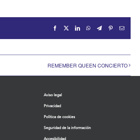
Facebook
X
LinkedIn
WhatsApp
Telegram
Pinterest
Correo
electrón
REMEMBER QUEEN CONCIERTO
Aviso legal
Privacidad
Política de cookies
Seguridad de la información
Accesibilidad