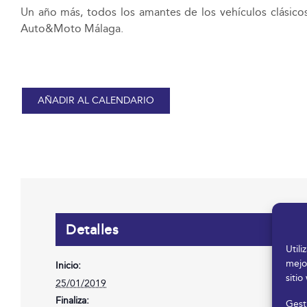
Un año más, todos los amantes de los vehículos clásicos
Auto&Moto Málaga.
AÑADIR AL CALENDARIO
Detalles
Util
mejo
Inicio:
sitio
25/01/2019
Finaliza:
Gesti