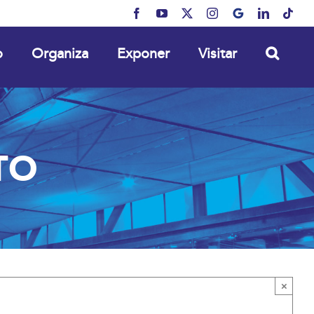
Facebook
YouTube
X
Instagram
MyBusiness
LinkedIn
Tikt
o
Organiza
Exponer
Visitar
TO
×