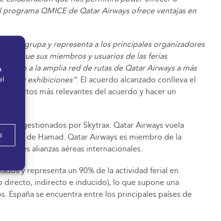
 El programa QMICE de Qatar Airways ofrece ventajas en
, que agrupa y representa a los principales organizadores
ro de que sus miembros y usuarios de las ferias
acceso a la amplia red de rutas de Qatar Airways a más
a
ncias y exhibiciones”
el
. El acuerdo alcanzado conlleva el
s aspectos más relevantes del acuerdo y hacer un
 2022, gestionados por Skytrax. Qatar Airways vuela
s
nacional de Hamad. Qatar Airways es miembro de la
ncipales alianzas aéreas internacionales.
ados y representa un 90% de la actividad ferial en
 directo, indirecto e inducido), lo que supone una
s. España se encuentra entre los principales países de