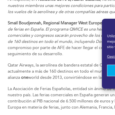
nuestros miembros unas mejores condiciones para particip
los vuelos de la aerolínea y de otras compañías aéreas qu
Smaïl Boudjennah, Regional Manager West Europe de Qat
de ferias en España. El programa QMICE es una herramien
comerciales y congresos sacarán provecho de los descuen
Util
de 160 destinos en todo el mundo, incluyendo Doha, nuest
mejo
sitio
compromiso por parte de AFE de hacer llegar el contenid
seguimiento de su desarrollo.
Gesti
Qatar Airways, la aerolínea de bandera estatal de Qatar,
actualmente a más de 160 destinos en todo el mundo a t
alianza
one
world desde 2013, convirtiéndose en la primera
La Asociación de Ferias Españolas, entidad sin ánimo de 
nuestro país. Las ferias comerciales en España generan u
contribución al PIB nacional de 6.500 millones de euros y
Europa en materia de ferias, junto con Alemania, Francia, I