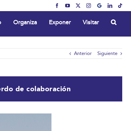
Facebook
YouTube
X
Instagram
MyBusiness
LinkedIn
Tikt
o
Organiza
Exponer
Visitar
Anterior
Siguiente
erdo de colaboración