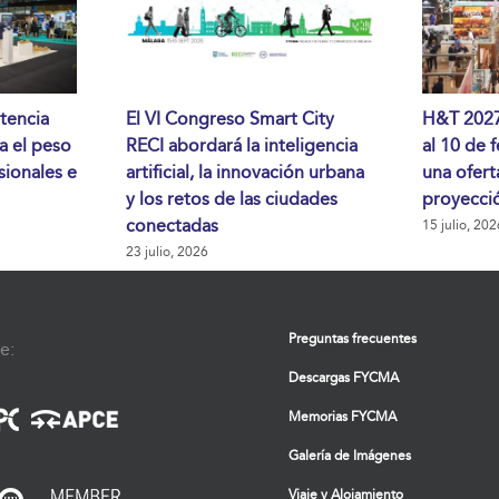
tencia
El VI Congreso Smart City
H&T 2027 
da el peso
RECI abordará la inteligencia
al 10 de 
sionales e
artificial, la innovación urbana
una ofert
y los retos de las ciudades
proyecció
conectadas
15 julio, 202
23 julio, 2026
Preguntas frecuentes
e:
Descargas FYCMA
Memorias FYCMA
Galería de Imágenes
Viaje y Alojamiento