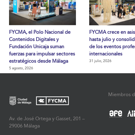
FYCMA, el Polo Nacional de
FYCMA crece en asis
Contenidos Digitales y
hasta julio y consoli
Fundación Unicaja suman
de los eventos profe
fuerzas para impulsar sectores
internacionales
estratégicos desde Málaga
31 julio, 2026
5 agosto, 2026
Miembros d
Av. de José Ortega y Gasset, 201 –
29006 Málaga