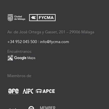
Av. de José Ortega y Gasset, 201 – 29006 Málaga
+34 952 045 500
|
info@fycma.com
Encuéntranos:
Miembros de: