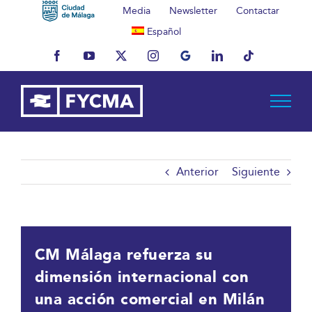
Saltar
Media
Newsletter
Contactar
al
Español
contenido
Facebook
YouTube
X
Instagram
MyBusiness
LinkedIn
Tiktok
Anterior
Siguiente
CM Málaga refuerza su
dimensión internacional con
una acción comercial en Milán