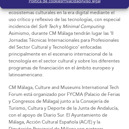
Política de cookies
Privacidad
Aviso legal
Museos y Entidades Culturales’, que analizará los
ecosistemas culturales en la era digital mediante el
uso crítico y reflexivo de las tecnologías, con especial
incidencia del
Soft Tech
y
Minimal Computing
.
Asimismo, durante CM Málaga tendrán lugar las ‘II
Jornadas Técnicas Internacionales para Profesionales
del Sector Cultural y Tecnológico’ enfocadas
principalmente en el escenario internacional de la
tecnología en el sector cultural y sobre los diferentes
programas de financiación en el ámbito europeo y
latinoamericano.
CM Málaga, Culture and Museums International Tech
Forum está organizado por FYCMA (Palacio de Ferias
y Congresos de Málaga) junto a la Consejería de
Turismo, Cultura y Deporte de la Junta de Andalucía,
con el apoyo de Diario Sur. El Ayuntamiento de
Málaga, Acción Cultural Española (AC/E) y la
Diputación Provincial de Málaga son partners