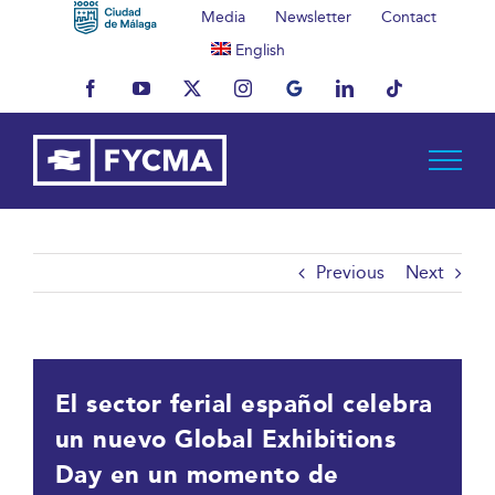
Skip
Media
Newsletter
Contact
to
English
content
Facebook
YouTube
X
Instagram
MyBusiness
LinkedIn
Tiktok
Previous
Next
El sector ferial español celebra
un nuevo Global Exhibitions
Day en un momento de