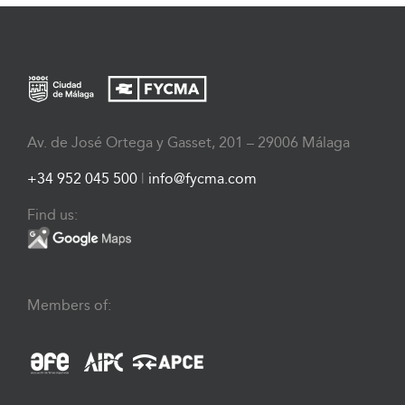
Av. de José Ortega y Gasset, 201 – 29006 Málaga
+34 952 045 500
|
info@fycma.com
Find us:
Members of: