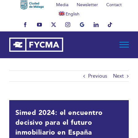
Skip
Media
Newsletter
Contact
to
English
content
Facebook
YouTube
X
Instagram
MyBusiness
LinkedIn
Tiktok
Previous
Next
Simed 2024: el encuentro
decisivo para el futuro
inmobiliario en España