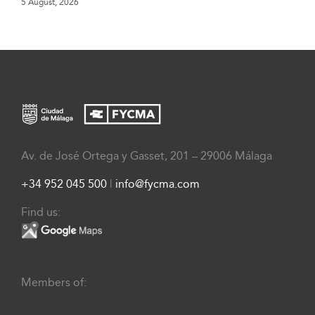
5 August, 2026
Av. de José Ortega y Gasset, 201 – 29006 Málaga
+34 952 045 500
|
info@fycma.com
Find us:
Members of: