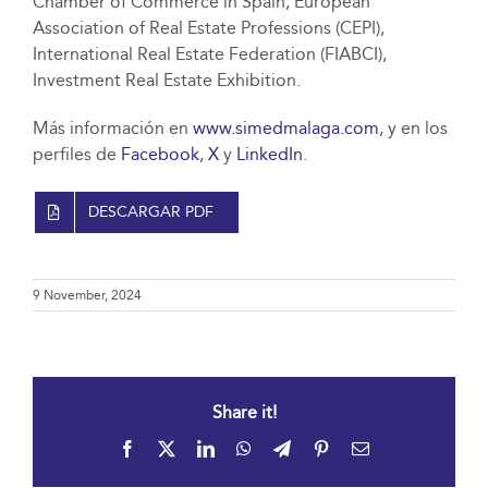
Chamber of Commerce in Spain, European
Association of Real Estate Professions (CEPI),
International Real Estate Federation (FIABCI),
Investment Real Estate Exhibition.
Más información en
www.simedmalaga.com
, y en los
perfiles de
Facebook
,
X
y
LinkedIn
.
DESCARGAR PDF
9 November, 2024
Share it!
Facebook
X
LinkedIn
WhatsApp
Telegram
Pinterest
Email