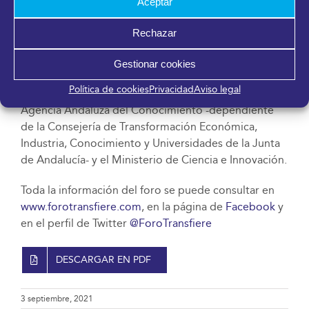
Aceptar
ámbito periodístico a la difusión de la ciencia, la
tecnología y la innovación.
Rechazar
La dirección ejecutiva de Transfiere recae en FYCMA
Gestionar cookies
(Palacio de Ferias y Congresos de Málaga) y está
Política de cookies
Privacidad
Aviso legal
organizado por el Ayuntamiento de Málaga, la
Agencia Andaluza del Conocimiento -dependiente
de la Consejería de Transformación Económica,
Industria, Conocimiento y Universidades de la Junta
de Andalucía- y el Ministerio de Ciencia e Innovación.
Toda la información del foro se puede consultar en
www.forotransfiere.com
, en la página de
Facebook
y
en el perfil de Twitter
@ForoTransfiere
DESCARGAR EN PDF
3 septiembre, 2021