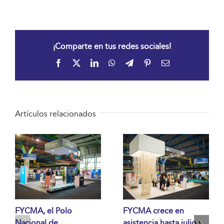
¡Comparte en tus redes sociales!
Facebook
X
LinkedIn
WhatsApp
Telegram
Pinterest
Correo
electrónico
Artículos relacionados
FYCMA, el Polo
FYCMA crece en
Nacional de
asistencia hasta julio y