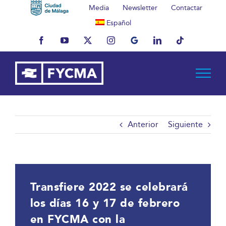
Saltar
Media
Newsletter
Contactar
al
Español
contenido
Facebook
YouTube
X
Instagram
MyBusiness
LinkedIn
Tiktok
Anterior
Siguiente
Transfiere 2022 se celebrará
los días 16 y 17 de febrero
en FYCMA con la