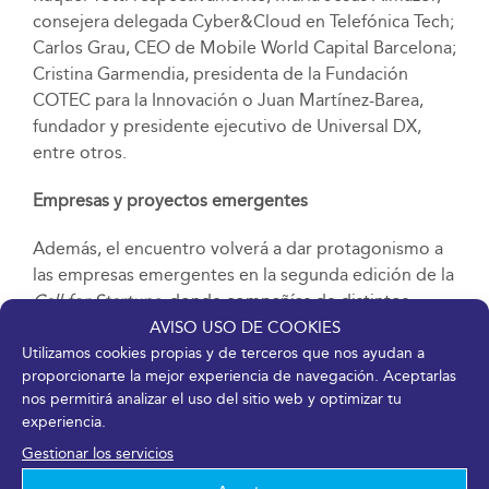
consejera delegada Cyber&Cloud en Telefónica Tech;
Carlos Grau, CEO de Mobile World Capital Barcelona;
Cristina Garmendia, presidenta de la Fundación
COTEC para la Innovación o Juan Martínez-Barea,
fundador y presidente ejecutivo de Universal DX,
entre otros.
Empresas y proyectos emergentes
Además, el encuentro volverá a dar protagonismo a
las empresas emergentes en la segunda edición de la
Call for Startups,
donde compañías de distintos
países con proyectos en materia de
deep tech
AVISO USO DE COOKIES
tendrán la oportunidad de aumentar su visibilidad
Utilizamos cookies propias y de terceros que nos ayudan a
proporcionarte la mejor experiencia de navegación. Aceptarlas
ante inversores nacionales e internacionales expertos
nos permitirá analizar el uso del sitio web y optimizar tu
en el sector. El evento continúa igualmente con su
experiencia.
apoyo a la divulgación científica con la convocatoria
Gestionar los servicios
del VII Premio de Periodismo ‘Foro Transfiere’, en el
que se reconocerán las mejores aportaciones del