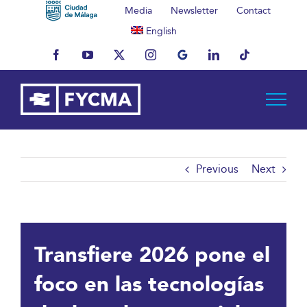
Skip
Media
Newsletter
Contact
to
English
content
Facebook
YouTube
X
Instagram
MyBusiness
LinkedIn
Tiktok
Previous
Next
Transfiere 2026 pone el
foco en las tecnologías