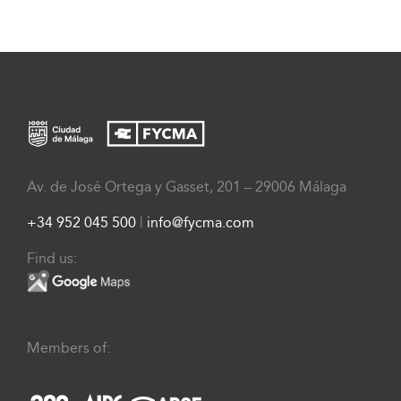
Av. de José Ortega y Gasset, 201 – 29006 Málaga
+34 952 045 500
|
info@fycma.com
Find us:
Members of: