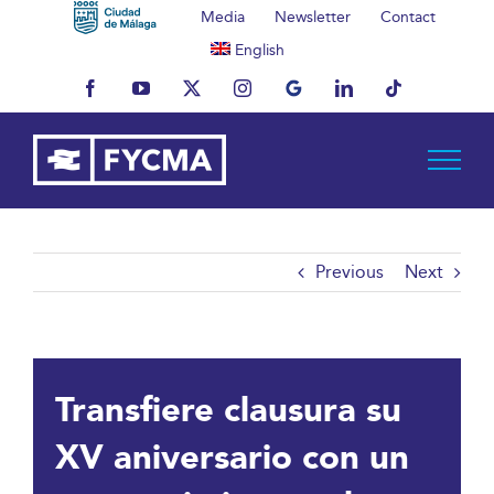
Skip
Media
Newsletter
Contact
to
English
content
Facebook
YouTube
X
Instagram
MyBusiness
LinkedIn
Tiktok
Previous
Next
Transfiere clausura su
XV aniversario con un