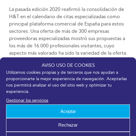
La pasada edición 2020 reafirmó la consolidación de
H&T en el calendario de citas especializadas como
principal plataforma comercial de España para estos
sectores. Una oferta de más de 300 empresas
proveedoras especializadas mostró sus propuestas a
los más de 16.000 profesionales visitantes, cuyo
aspecto más valorado ha sido la variedad de la oferta
expositiva con productos y servicios tanto como la
AVISO USO DE COOKIES
facilidad para hacer negocio, convirtiendo a H&T en
Utilizamos cookies propias y de terceros que nos ayudan a
un punto de encuentro para el networking y la
proporcionarte la mejor experiencia de navegación. Aceptarlas
generación de contactos de interés que se traducen
nos permitirá analizar el uso del sitio web y optimizar tu
en acuerdos comerciales.
experiencia.
Gestionar los servicios
H&T 2021 está organizado por FYCMA, tiene como
promotores institucionales al Ayuntamiento de
Aceptar
Málaga, la Empresa Pública para la Gestión del
Turismo y del Deporte de Andalucía -Junta de
Rechazar
Andalucía-, la Diputación de Málaga, Turismo y