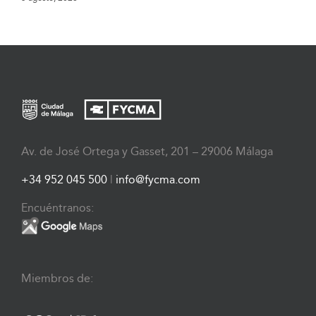
Av. de José Ortega y Gasset, 201 – 29006 Málaga
+34 952 045 500
|
info@fycma.com
Encuéntranos:
Miembros de: