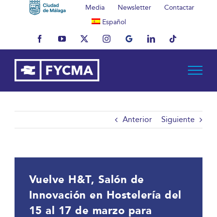
Saltar
Media
Newsletter
Contactar
al
Español
contenido
Facebook
YouTube
X
Instagram
MyBusiness
LinkedIn
Tiktok
Anterior
Siguiente
Vuelve H&T, Salón de
Innovación en Hostelería del
15 al 17 de marzo para