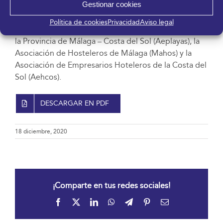
Gestionar cookies
Planificación Costa del Sol y la marca promocional
‘Sabor a Málaga’. Como promotores sectoriales
Política de cookies
Privacidad
Aviso legal
participan la Asociación de Empresarios de Playas de
la Provincia de Málaga – Costa del Sol (Aeplayas), la
Asociación de Hosteleros de Málaga (Mahos) y la
Asociación de Empresarios Hoteleros de la Costa del
Sol (Aehcos).
DESCARGAR EN PDF
18 diciembre, 2020
¡Comparte en tus redes sociales!
Facebook
X
LinkedIn
WhatsApp
Telegram
Pinterest
Correo
electrónico