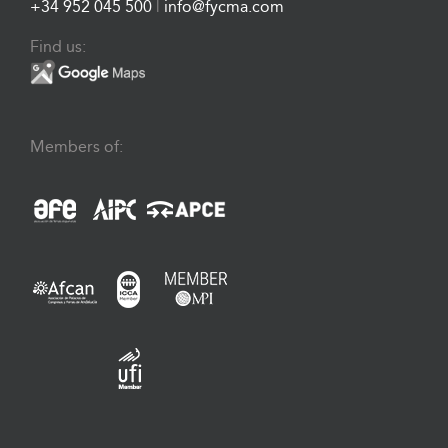
+34 952 045 500
|
info@fycma.com
Find us:
Members of: