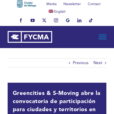
Skip
Media
Newsletter
Contact
to
English
content
Facebook
YouTube
X
Instagram
MyBusiness
LinkedIn
Tiktok
Previous
Next
Greencities & S-Moving abre la
convocatoria de participación
para ciudades y territorios en