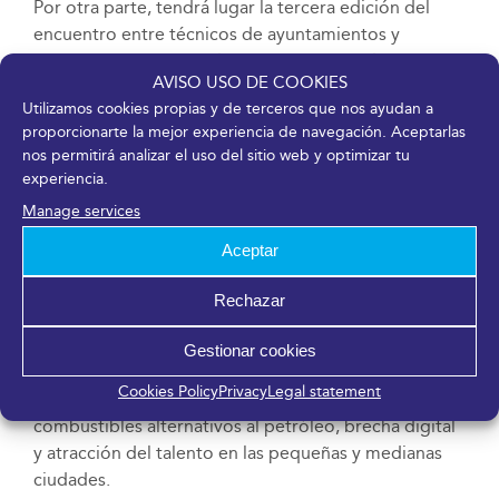
Por otra parte, tendrá lugar la tercera edición del
encuentro entre técnicos de ayuntamientos y
diputaciones provinciales que coordinará la Red
AVISO USO DE COOKIES
Innpulso con la colaboración de la Red de Ciudades
Utilizamos cookies propias y de terceros que nos ayudan a
Inteligentes (RECI). Cabe destacar que Greencities &
proporcionarte la mejor experiencia de navegación. Aceptarlas
S-Moving cuenta con la implicación y respaldo de las
nos permitirá analizar el uso del sitio web y optimizar tu
principales redes de ciudades para potenciar la
experiencia.
presencia municipal.
Manage services
Agenda urbana global
Aceptar
Greencities & S-Moving desarrollará un programa de
Rechazar
contenidos que busca ofrecer soluciones
innovadoras a los grandes retos de la agenda urbana
Gestionar cookies
global actual en materia de agua y sequía,
sandbox
,
Cookies Policy
Privacy
Legal statement
estrategias territoriales integradas, impulso a los
combustibles alternativos al petróleo, brecha digital
y atracción del talento en las pequeñas y medianas
ciudades.