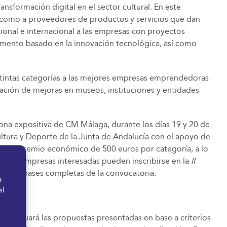
nsformación digital en el sector cultural. En este
sí como a proveedores de productos y servicios que dan
cional e internacional a las empresas con proyectos
egmento basado en la innovación tecnológica, así como
stintas categorías a las mejores empresas emprendedoras
ción de mejoras en museos, instituciones y entidades
ona expositiva de CM Málaga, durante los días 19 y 20 de
ultura y Deporte de la Junta de Andalucía con el apoyo de
 y un premio económico de 500 euros por categoría, a lo
. Las empresas interesadas pueden inscribirse en la
II
s las bases completas de la convocatoria.
a
el
al evaluará las propuestas presentadas en base a criterios