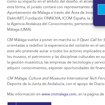
como su impacto en el ámbito del diseño; el alcance y rep
esta forma, el jurado contará con representantes de Acc
Ayuntamiento de Málaga a través del Área de Innovación y
ElektrART; Fundación FINNOVA; ICOM España; la Junta de 
la Agencia Andaluza del Conocimiento, pertenecientes a la
Málaga (UMA).
CM Málaga vuelve a poner en marcha su
II Open
Call for 
orientadas a redefinir la experiencia del visitante en el se
este año pretende aunar a todos los actores implicados en
los museos, el patrimonio y las disciplinas culturales en
la gestión museística, las empresas de tecnología y servic
adquirir conocimientos, exponer oportunidades de financ
CM Málaga, Culture and Museums International Tech Fo
Deporte de la Junta de Andalucía, con el apoyo de Diario 
Más información en
www.cmmalaga.com
, en la página de