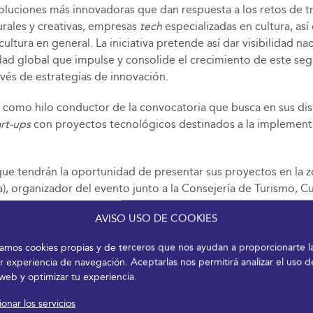
luciones más innovadoras que dan respuesta a los retos de tra
lturales y creativas, empresas
tech
especializadas en cultura, a
ltura en general. La iniciativa pretende así dar visibilidad na
idad global que impulse y consolide el crecimiento de este s
avés de estrategias de innovación.
 como hilo conductor de la convocatoria que busca en sus di
art-ups
con proyectos tecnológicos destinados a la implementa
ue tendrán la oportunidad de presentar sus proyectos en la z
, organizador del evento junto a la Consejería de Turismo, C
n acciones específicas encaminadas a aumentar su visibilidad
AVISO USO DE COOKIES
del encuentro para incrementar sus oportunidades de negocio
vés de la
web de CM Málaga
, donde se pueden consultar ademá
izamos cookies propias y de terceros que nos ayudan a proporcionarte l
r experiencia de navegación. Aceptarlas nos permitirá analizar el uso d
 web y optimizar tu experiencia.
 instituciones tractoras de la digitalización el sector cultur
onar los servicios