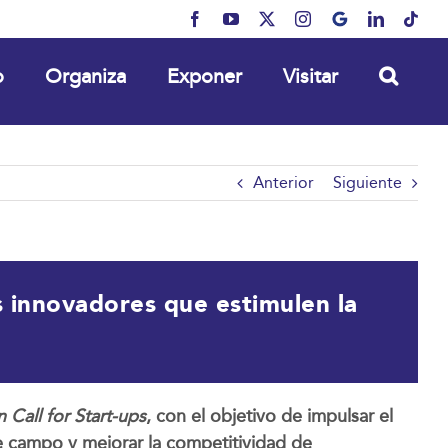
Facebook
YouTube
X
Instagram
MyBusiness
LinkedIn
Tikt
o
Organiza
Exponer
Visitar
Anterior
Siguiente
s innovadores que estimulen la
 Call for Start-ups
, con el objetivo de impulsar el
te campo y mejorar la competitividad de