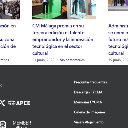
ación en
CM Málaga premia en su
Administ
tercera edición el talento
se unen 
su zona
emprendedor y la innovación
futuro má
ición de
tecnológica en el sector
tecnológi
cultural
cultural
tarios
21 junio, 2023
|
Sin comentarios
19 junio, 20
Preguntas frecuentes
e:
Descargas FYCMA
Memorias FYCMA
Galería de Imágenes
Viaje y Alojamiento