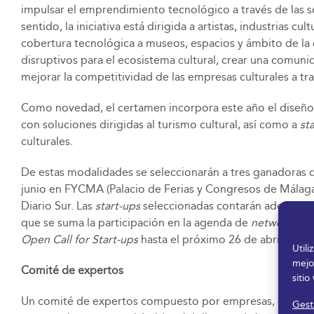
impulsar el emprendimiento tecnológico a través de las so
sentido, la iniciativa está dirigida a artistas, industrias cu
cobertura tecnológica a museos, espacios y ámbito de la cu
disruptivos para el ecosistema cultural, crear una comun
mejorar la competitividad de las empresas culturales a tr
Como novedad, el certamen incorpora este año el diseño
con soluciones dirigidas al turismo cultural, así como a
st
culturales.
De estas modalidades se seleccionarán a tres ganadoras q
junio en FYCMA (Palacio de Ferias y Congresos de Málaga)
Diario Sur. Las
start-ups
seleccionadas contarán además co
que se suma la participación en la agenda de
networking
Open
Call for Start-ups
hasta el próximo 26 de abril a tra
Util
mejo
Comité de expertos
sitio
Un comité de expertos compuesto por empresas, entidades e
Gesti