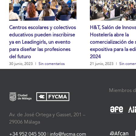
Centros escolares y colectivos
H&T, Salón de Innov
educativos pueden inscribirse
Hostelería abre la
ya en Leadingirls, un evento
comercialización de 
para diseñar las profesiones
expositiva para la ed
del futuro
2024
30 junio, 2023
|
Sin comentarios
21 junio, 2023
|
Sin comen
Miembros d
Av. de José Ortega y Gasset, 201 –
29006 Málaga
+34 952 045 500
|
info@fycma.com