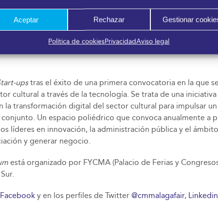
ercusión de sus audiencias; su nivel de innovación y uso de te
ión Cultural Española (AC/E); Apuntes de Arte; Asociación d
Aceptar
Rechazar
Gestionar cookie
 Digitalización Urbana y el Área de Turismo; Diario Sur; la D
Andalucía a través de la Consejería de Turismo, Cultura y D
Política de cookies
Privacidad
Aviso legal
 Consejería de Universidad, Investigación e Innovación; el Po
Start-ups
tras el éxito de una primera convocatoria en la que s
ctor cultural a través de la tecnología. Se trata de una iniciat
 la transformación digital del sector cultural para impulsar u
 su conjunto. Un espacio poliédrico que convoca anualmente a p
ios líderes en innovación, la administración pública y el ámbit
iación y generar negocio.
rum
está organizado por FYCMA (Palacio de Ferias y Congresos d
Sur.
Facebook
y en los perfiles de Twitter
@cmmalagafair
,
Linkedin