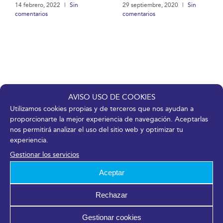
14 febrero, 2022
|
Sin
29 septiembre, 2020
|
Sin
comentarios
comentarios
AVISO USO DE COOKIES
Buscar
Utilizamos cookies propias y de terceros que nos ayudan a
proporcionarte la mejor experiencia de navegación. Aceptarlas
nos permitirá analizar el uso del sitio web y optimizar tu
Buscar:
experiencia.
Gestionar los servicios
Aceptar
Noticias recientes
Rechazar
FYCMA, el Polo Nacional de Contenidos
Digitales y Fundación Unicaja suman fuerzas
Gestionar cookies