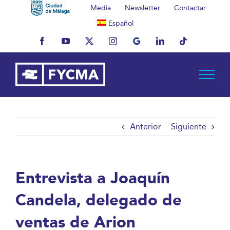
Saltar
Media
Newsletter
Contactar
al
Español
contenido
Facebook
YouTube
X
Instagram
MyBusiness
LinkedIn
Tiktok
Anterior
Siguiente
Entrevista a Joaquín
Candela, delegado de
ventas de Arion