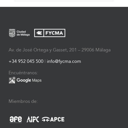
Av. de José Ortega y Gasset, 201 – 29006 Málaga
+34 952 045 500
|
info@fycma.com
Encuéntranos:
Miembros de: