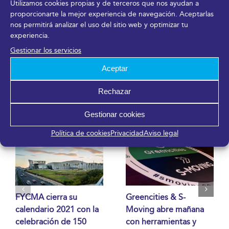
Utilizamos cookies propias y de terceros que nos ayudan a
proporcionarte la mejor experiencia de navegación. Aceptarlas
nos permitirá analizar el uso del sitio web y optimizar tu
¡Comparte en tus redes sociales!
experiencia.
Facebook
X
LinkedIn
WhatsApp
Telegram
Pinterest
Correo
Gestionar los servicios
electrónico
Aceptar
Rechazar
Artículos relacionados
Gestionar cookies
Política de cookies
Privacidad
Aviso legal
FYCMA cierra su
Greencities & S-
calendario 2021 con la
Moving abre mañana
celebración de 150
con herramientas y