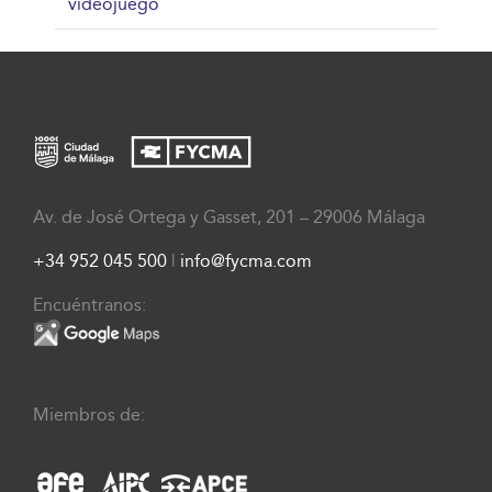
videojuego
Av. de José Ortega y Gasset, 201 – 29006 Málaga
+34 952 045 500
|
info@fycma.com
Encuéntranos:
Miembros de: