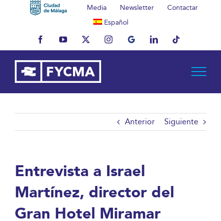
Saltar
Media
Newsletter
Contactar
al
Español
contenido
Facebook
YouTube
X
Instagram
MyBusiness
LinkedIn
Tiktok
Anterior
Siguiente
Entrevista a Israel
Martínez, director del
Gran Hotel Miramar