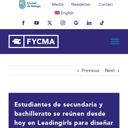
Skip
Media
Newsletter
Contact
to
English
content
Facebook
YouTube
X
Instagram
MyBusiness
LinkedIn
Tiktok
Previous
Next
Estudiantes de secundaria y
bachillerato se reúnen desde
hoy en Leadingirls para diseñar