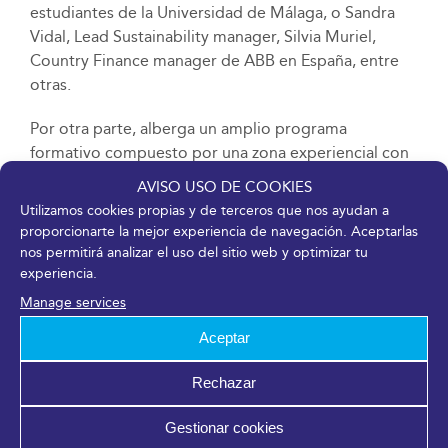
estudiantes de la Universidad de Málaga, o Sandra
Vidal, Lead Sustainability manager, Silvia Muriel,
Country Finance manager de ABB en España, entre
otras.
Por otra parte, alberga un amplio programa
formativo compuesto por una zona experiencial con
espacio expositivo donde las entidades
AVISO USO DE COOKIES
participantes, como el Polo Nacional de Contenidos
Utilizamos cookies propias y de terceros que nos ayudan a
Digitales, la Agencia Digital de Andalucía (ADA), la
proporcionarte la mejor experiencia de navegación. Aceptarlas
Universidad de Málaga o Danone, acercan la
nos permitirá analizar el uso del sitio web y optimizar tu
tecnología y la digitalización a los visitantes de una
experiencia.
forma lúdica con propuestas como una discoteca
Manage services
silenciosa, una plataforma de video 360º o un
Aceptar
fotomatón, entre otras.
Rechazar
Junto a ello, durante las dos jornadas se estarán
desarrollando una treintena de talleres y actividades
Gestionar cookies
de la mano de otras empresas y entidades