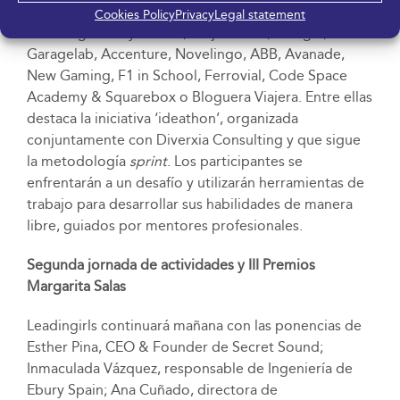
colaboradoras como TeamLabs, la Cátedra Mujer y
Cookies Policy
Privacy
Legal statement
Tecnología Hedy Lamarr, Mujer Fénix, Google,
Garagelab, Accenture, Novelingo, ABB, Avanade,
New Gaming, F1 in School, Ferrovial, Code Space
Academy & Squarebox o Bloguera Viajera. Entre ellas
destaca la iniciativa ‘ideathon’, organizada
conjuntamente con Diverxia Consulting y que sigue
la metodología
sprint
. Los participantes se
enfrentarán a un desafío y utilizarán herramientas de
trabajo para desarrollar sus habilidades de manera
libre, guiados por mentores profesionales.
Segunda jornada de actividades y
III Premios
Margarita Salas
Leadingirls continuará mañana con las ponencias de
Esther Pina, CEO & Founder de Secret Sound;
Inmaculada Vázquez, responsable de Ingeniería de
Ebury Spain; Ana Cuñado, directora de