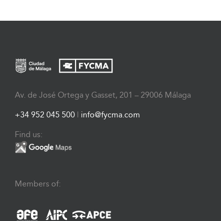
Av. de José Ortega y Gasset, 201 – 29006 Málaga
+34 952 045 500
|
info@fycma.com
Find us:
Members of: