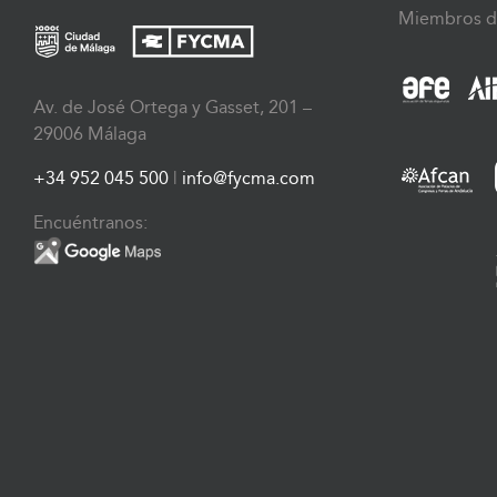
Miembros d
Av. de José Ortega y Gasset, 201 –
29006 Málaga
+34 952 045 500
|
info@fycma.com
Encuéntranos: