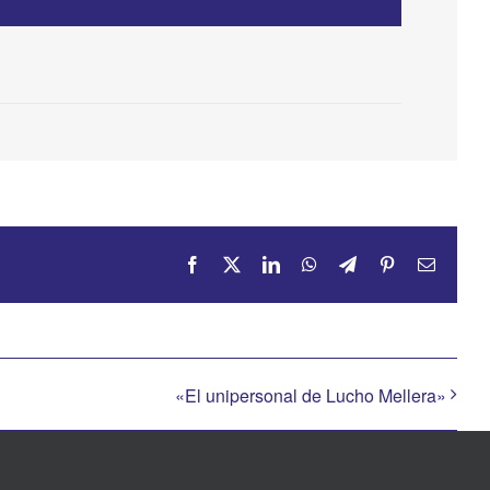
Facebook
X
LinkedIn
WhatsApp
Telegram
Pinterest
Correo
electrón
«El unipersonal de Lucho Mellera»