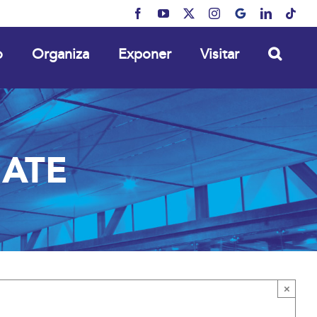
Facebook
YouTube
X
Instagram
MyBusiness
LinkedIn
Tikt
o
Organiza
Exponer
Visitar
NATE
×