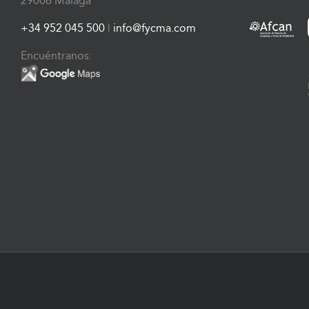
29006 Málaga
+34 952 045 500
|
info@fycma.com
Encuéntranos: