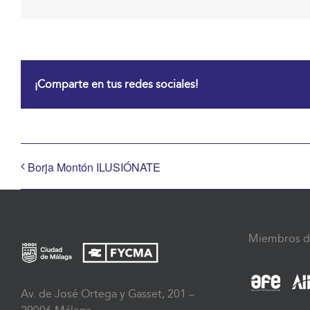
¡Comparte en tus redes sociales!
Borja Montón ILUSIÓNATE
Miembros d
Av. de José Ortega y Gasset, 201 –