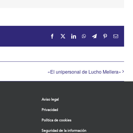
Facebook
X
LinkedIn
WhatsApp
Telegram
Pinterest
Correo
electrón
«El unipersonal de Lucho Mellera»
Aviso legal
Privacidad
Política de cookies
Seguridad de la información