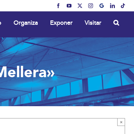
Facebook
YouTube
X
Instagram
MyBusiness
LinkedIn
Tikt
o
Organiza
Exponer
Visitar
Mellera»
×