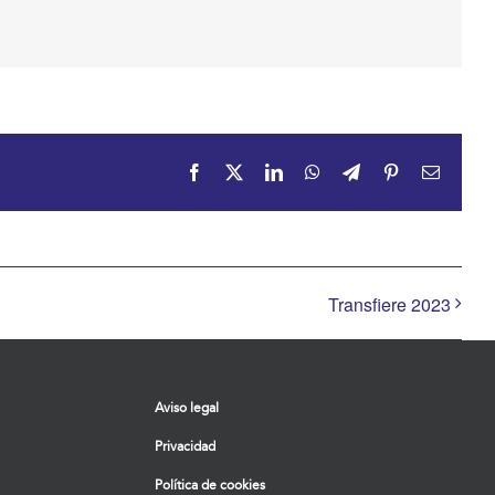
Facebook
X
LinkedIn
WhatsApp
Telegram
Pinterest
Correo
electrón
Transfiere 2023
Aviso legal
Privacidad
Política de cookies