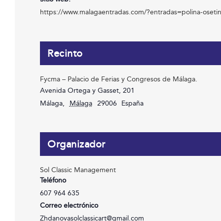
https://www.malagaentradas.com/?entradas=polina-oset
Recinto
Fycma – Palacio de Ferias y Congresos de Málaga.
Avenida Ortega y Gasset, 201
Málaga
,
Málaga
29006
España
Organizador
Sol Classic Management
Teléfono
607 964 635
Correo electrónico
Zhdanovasolclassicart@gmail.com