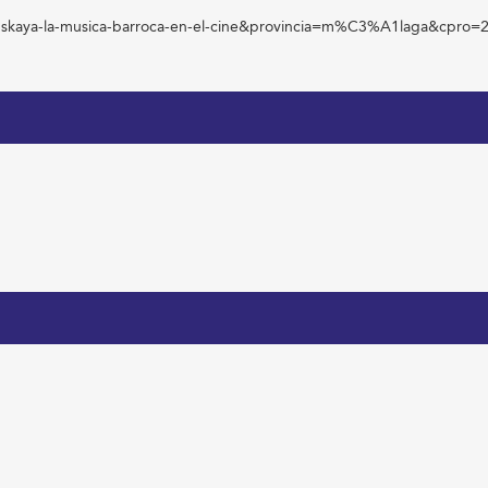
inskaya-la-musica-barroca-en-el-cine&provincia=m%C3%A1laga&cpro