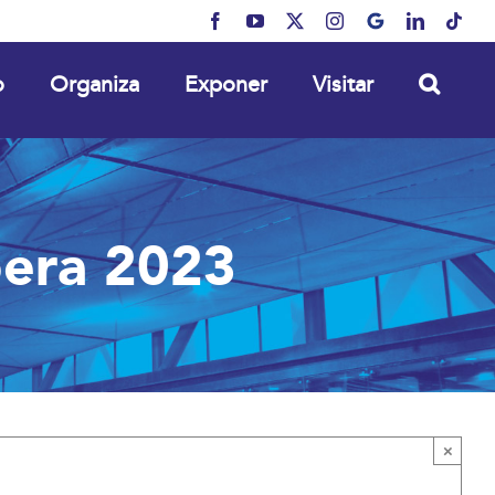
Facebook
YouTube
X
Instagram
MyBusiness
LinkedIn
Tikt
o
Organiza
Exponer
Visitar
pera 2023
×