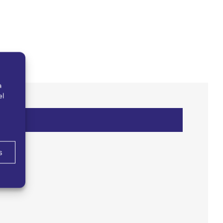
a
el
s