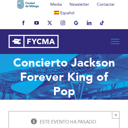
Saltar
Media
Newsletter
Contactar
al
Español
contenido
Facebook
YouTube
X
Instagram
MyBusiness
LinkedIn
Tiktok
Concierto Jackson
Forever King of
Pop
×
ESTE EVENTO HA PASADO.