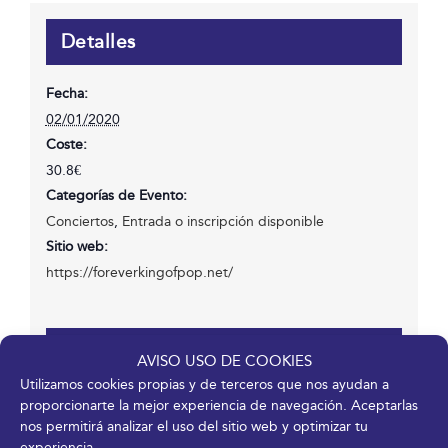
Detalles
Fecha:
02/01/2020
Coste:
30.8€
Categorías de Evento:
Conciertos
,
Entrada o inscripción disponible
Sitio web:
https://foreverkingofpop.net/
Recinto
AVISO USO DE COOKIES
Utilizamos cookies propias y de terceros que nos ayudan a
Fycma – Palacio de Ferias y Congresos de Málaga.
proporcionarte la mejor experiencia de navegación. Aceptarlas
Avenida Ortega y Gasset, 201
nos permitirá analizar el uso del sitio web y optimizar tu
experiencia.