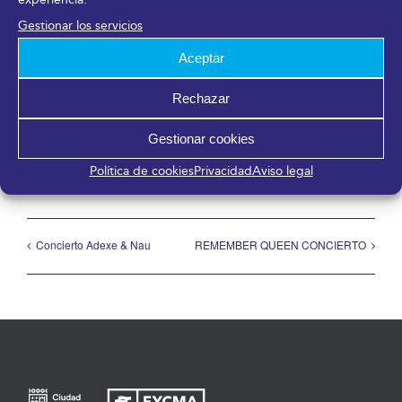
Málaga
,
Málaga
29006
España
Gestionar los servicios
Aceptar
Rechazar
¡Comparte en tus redes sociales!
Gestionar cookies
Facebook
X
LinkedIn
WhatsApp
Telegram
Pinterest
Correo
electrónico
Política de cookies
Privacidad
Aviso legal
Concierto Adexe & Nau
REMEMBER QUEEN CONCIERTO