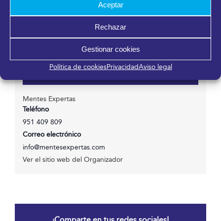
Aceptar
Fycma – Palacio de Ferias y Congresos de Málaga.
Avenida Ortega y Gasset, 201
Rechazar
Málaga
,
Málaga
29006
España
Gestionar cookies
Política de cookies
Privacidad
Aviso legal
Organizador
Mentes Expertas
Teléfono
951 409 809
Correo electrónico
info@mentesexpertas.com
Ver el sitio web del Organizador
¡Comparte en tus redes sociales!