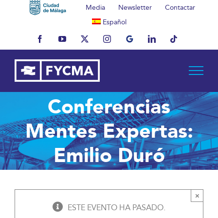
Saltar
Media
Newsletter
Contactar
al
Español
contenido
Facebook
YouTube
X
Instagram
MyBusiness
LinkedIn
Tiktok
Conferencias
Mentes Expertas:
Emilio Duró
×
ESTE EVENTO HA PASADO.