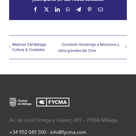
Facebook
X
LinkedIn
WhatsApp
Telegram
Pinterest
Correo
electrónico
Webinar CM Málaga
Concierto Homenaje a Morricone y
Cultura & Ciudades
otros grandes del Cine
Av. de José Ortega y Gasset, 201 – 29006 Málaga
+34 952 045 500
|
info@fycma.com