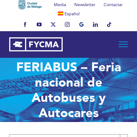
Saltar
Media
Newsletter
Contactar
al
Español
contenido
Facebook
YouTube
X
Instagram
MyBusiness
LinkedIn
Tiktok
FERIABUS – Feria
nacional de
Autobuses y
Autocares