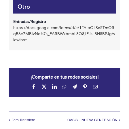
Otro
Entradas/Registro
https://docs.google.com/forms/d/e/1FAIpQLSe5TmQR
qB6e7MBIvNdfs7s_EARBWxbmbL8Q8jIEJsLBH8BPJg/v
iewform
¡Comparte en tus redes sociales!
Facebook
X
LinkedIn
WhatsApp
Telegram
Pinterest
Correo
electrónico
Foro Transfiere
OASIS – NUEVA GENERACIÓN