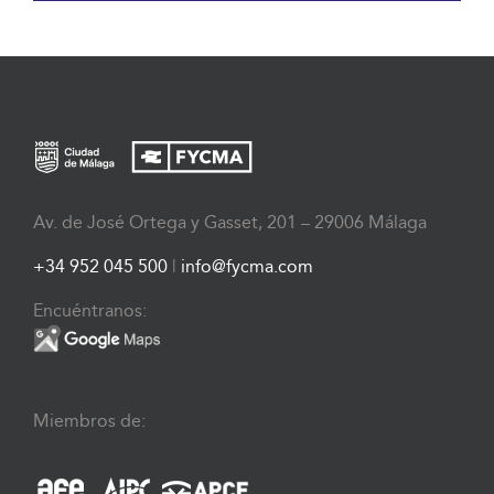
Av. de José Ortega y Gasset, 201 – 29006 Málaga
+34 952 045 500
|
info@fycma.com
Encuéntranos:
Miembros de: