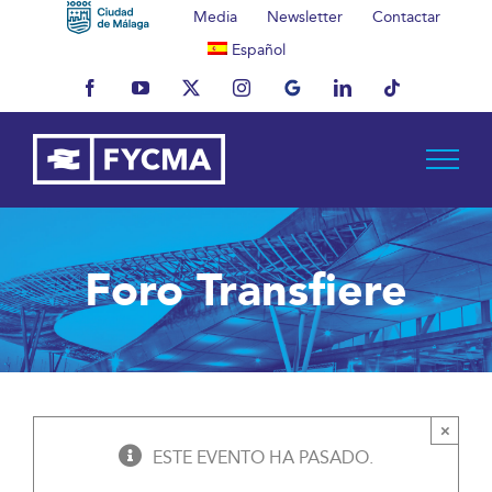
Saltar
Media
Newsletter
Contactar
al
Español
contenido
Facebook
YouTube
X
Instagram
MyBusiness
LinkedIn
Tiktok
Foro Transfiere
×
ESTE EVENTO HA PASADO.