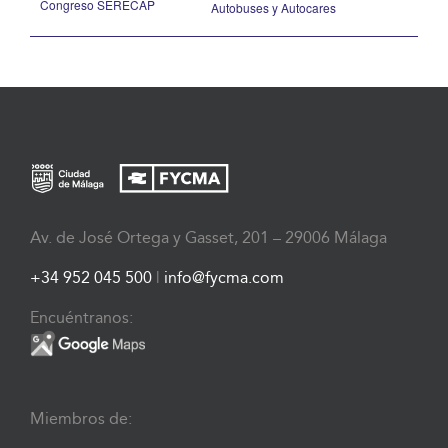
Congreso SERECAP
Autobuses y Autocares
Av. de José Ortega y Gasset, 201 – 29006 Málaga
+34 952 045 500
|
info@fycma.com
Encuéntranos:
Miembros de: