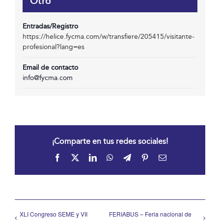
Otro
Entradas/Registro
https://helice.fycma.com/w/transfiere/205415/visitante-
profesional?lang=es
Email de contacto
info@fycma.com
¡Comparte en tus redes sociales!
Facebook
X
LinkedIn
WhatsApp
Telegram
Pinterest
Correo
electrónico
XLI Congreso SEME y VII
FERIABUS – Feria nacional de