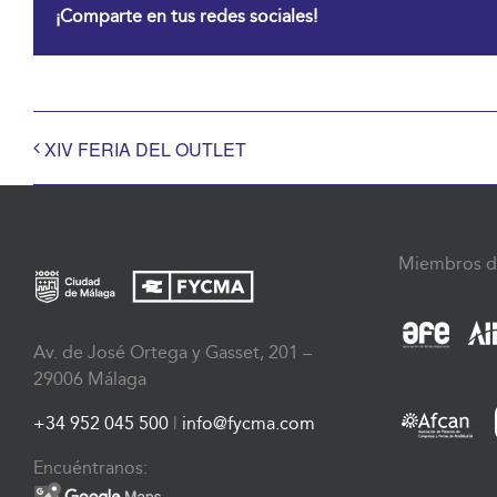
¡Comparte en tus redes sociales!
XIV FERIA DEL OUTLET
Miembros d
Av. de José Ortega y Gasset, 201 –
29006 Málaga
+34 952 045 500
|
info@fycma.com
Encuéntranos: