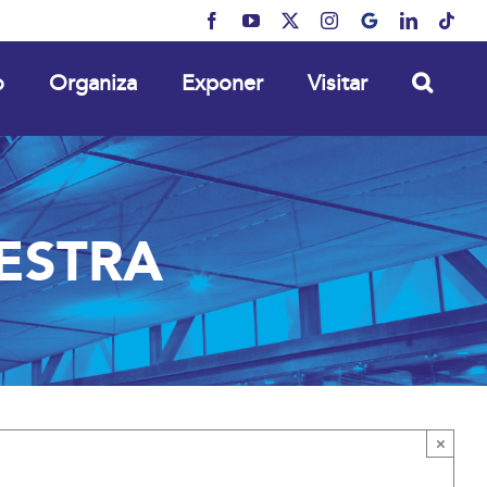
Facebook
YouTube
X
Instagram
MyBusiness
LinkedIn
Tikt
o
Organiza
Exponer
Visitar
ESTRA
×