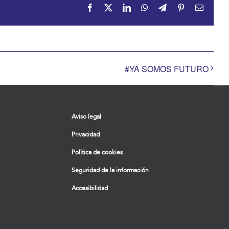
Facebook
X
LinkedIn
WhatsApp
Telegram
Pinterest
Correo
electrón
#YA SOMOS FUTURO
Aviso legal
Privacidad
Política de cookies
Seguridad de la información
Accesibilidad