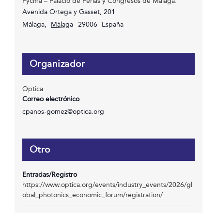
Fycma – Palacio de Ferias y Congresos de Málaga.
Avenida Ortega y Gasset, 201
Málaga
,
Málaga
29006
España
Organizador
Optica
Correo electrónico
cpanos-gomez@optica.org
Otro
Entradas/Registro
https://www.optica.org/events/industry_events/2026/gl
obal_photonics_economic_forum/registration/