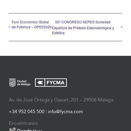
Foro Económico Global
55º CONGRESO SEPES Sociedad
de Fotónica – GPEF2026
Española de Prótesis Estomatológica y
Estética
Av. de José Ortega y Gasset, 201 – 29006 Málaga
+34 952 045 500
|
info@fycma.com
Encuéntranos: