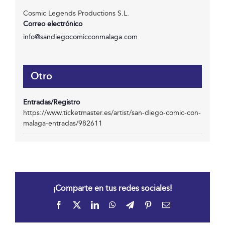
Cosmic Legends Productions S.L.
Correo electrónico
info@sandiegocomicconmalaga.com
Otro
Entradas/Registro
https://www.ticketmaster.es/artist/san-diego-comic-con-
malaga-entradas/982611
¡Comparte en tus redes sociales!
Facebook
X
LinkedIn
WhatsApp
Telegram
Pinterest
Correo
electrónico