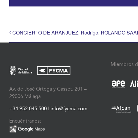
CONCIERTO DE ARANJUEZ, Rodrigo. ROLANDO SAAD, 
Miembros d
Av. de José Ortega y Gasset, 201 –
29006 Málaga
+34 952 045 500
|
info@fycma.com
Encuéntranos: