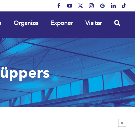
Facebook
YouTube
X
Instagram
MyBusiness
LinkedIn
Tikt
o
Organiza
Exponer
Visitar
Küppers
×