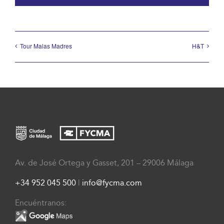
Tour Malas Madres
H&T
Av. de José Ortega y Gasset, 201 – 29006 Málaga
+34 952 045 500
|
info@fycma.com
Encuéntranos: