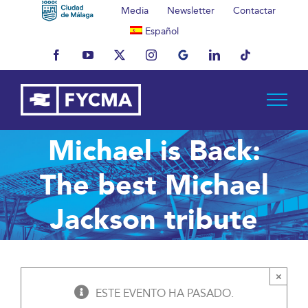
Saltar
Media
Newsletter
Contactar
al
Español
contenido
Facebook
YouTube
X
Instagram
MyBusiness
LinkedIn
Tiktok
Michael is Back:
The best Michael
Jackson tribute
×
ESTE EVENTO HA PASADO.