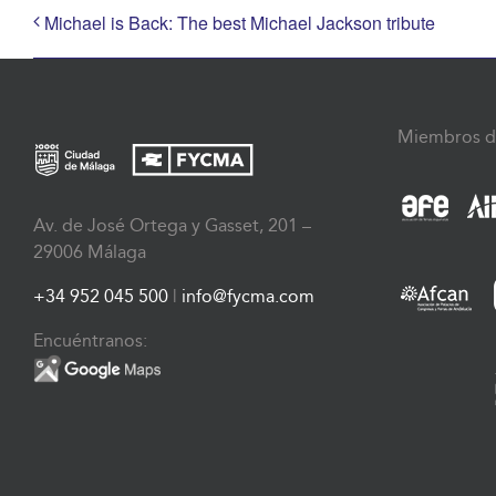
Michael is Back: The best Michael Jackson tribute
Miembros d
Av. de José Ortega y Gasset, 201 –
29006 Málaga
+34 952 045 500
|
info@fycma.com
Encuéntranos: