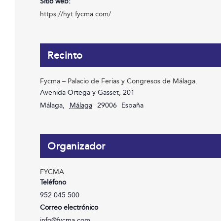
Sitio web:
https://hyt.fycma.com/
Recinto
Fycma – Palacio de Ferias y Congresos de Málaga.
Avenida Ortega y Gasset, 201
Málaga
,
Málaga
29006
España
Organizador
FYCMA
Teléfono
952 045 500
Correo electrónico
info@fycma.com