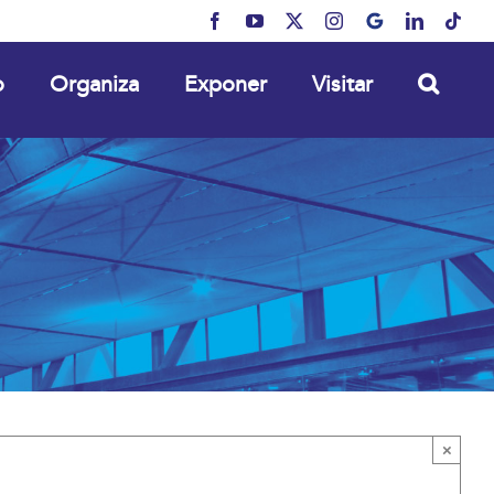
Facebook
YouTube
X
Instagram
MyBusiness
LinkedIn
Tikt
o
Organiza
Exponer
Visitar
×