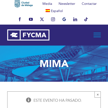
Saltar
Media
Newsletter
Contactar
al
Español
contenido
Facebook
YouTube
X
Instagram
MyBusiness
LinkedIn
Tiktok
MIMA
×
ESTE EVENTO HA PASADO.