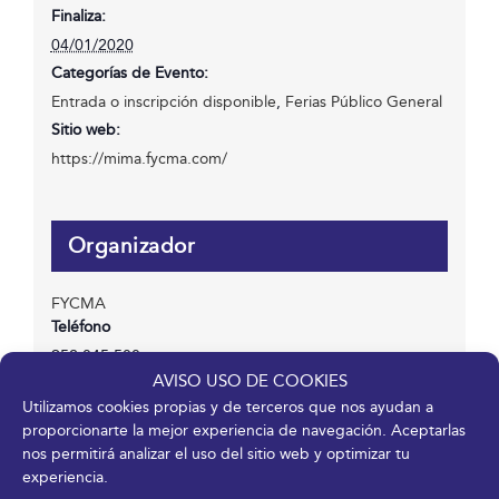
Finaliza:
04/01/2020
Categorías de Evento:
Entrada o inscripción disponible
,
Ferias Público General
Sitio web:
https://mima.fycma.com/
Organizador
FYCMA
Teléfono
952 045 500
AVISO USO DE COOKIES
Correo electrónico
Utilizamos cookies propias y de terceros que nos ayudan a
info@fycma.com
proporcionarte la mejor experiencia de navegación. Aceptarlas
Ver el sitio web del Organizador
nos permitirá analizar el uso del sitio web y optimizar tu
experiencia.