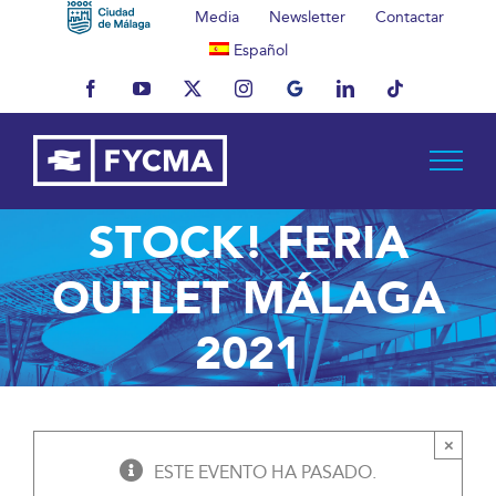
Saltar
Media
Newsletter
Contactar
al
Español
contenido
Facebook
YouTube
X
Instagram
MyBusiness
LinkedIn
Tiktok
STOCK! FERIA
OUTLET MÁLAGA
2021
×
ESTE EVENTO HA PASADO.