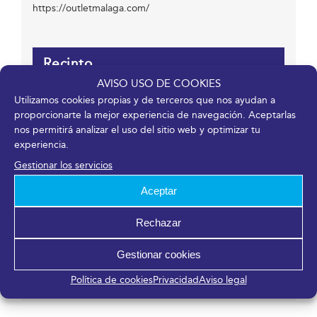
https://outletmalaga.com/
Recinto
AVISO USO DE COOKIES
Fycma – Palacio de Ferias y Congresos de Málaga.
Utilizamos cookies propias y de terceros que nos ayudan a
proporcionarte la mejor experiencia de navegación. Aceptarlas
Avenida Ortega y Gasset, 201
nos permitirá analizar el uso del sitio web y optimizar tu
Málaga
,
Málaga
29006
España
experiencia.
Gestionar los servicios
Organizador
Aceptar
Rechazar
Stock! Feria Outlet
Correo electrónico
Gestionar cookies
atcliente@stockferiaoutlet.com
Ver el sitio web del Organizador
Política de cookies
Privacidad
Aviso legal