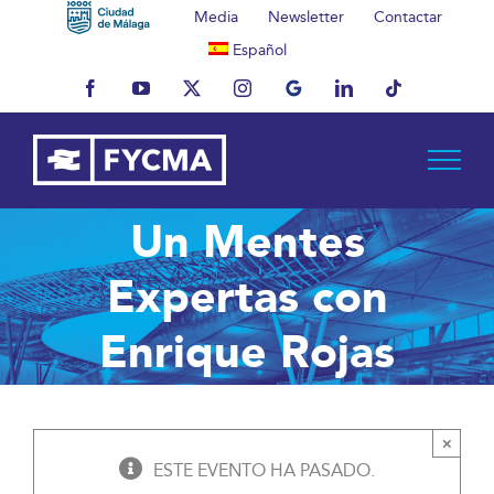
Saltar
Media
Newsletter
Contactar
al
Español
contenido
Facebook
YouTube
X
Instagram
MyBusiness
LinkedIn
Tiktok
Un Mentes
Expertas con
Enrique Rojas
×
ESTE EVENTO HA PASADO.