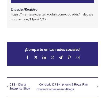
Entradas/Registro
https://mentesexpertas.koobin.com/ciudades/malaga/e
nrique-rojas/11jun26/19h
¡Comparte en tus redes sociales!
Facebook
X
LinkedIn
WhatsApp
Telegram
Pinterest
Correo
electrónico
DES – Digital
Concierto DJ Symphonic & Royal Film
Enterprise Show
Concert Orchestra en Málaga