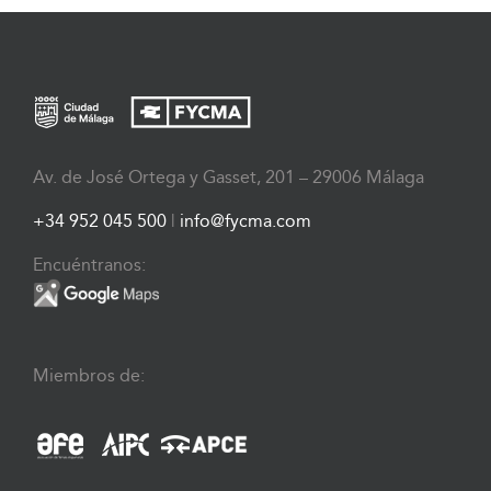
Av. de José Ortega y Gasset, 201 – 29006 Málaga
+34 952 045 500
|
info@fycma.com
Encuéntranos:
Miembros de: