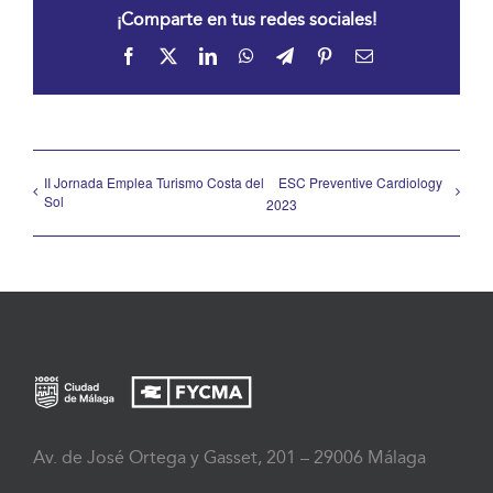
¡Comparte en tus redes sociales!
Facebook
X
LinkedIn
WhatsApp
Telegram
Pinterest
Correo
electrónico
II Jornada Emplea Turismo Costa del
ESC Preventive Cardiology
Sol
2023
Av. de José Ortega y Gasset, 201 – 29006 Málaga