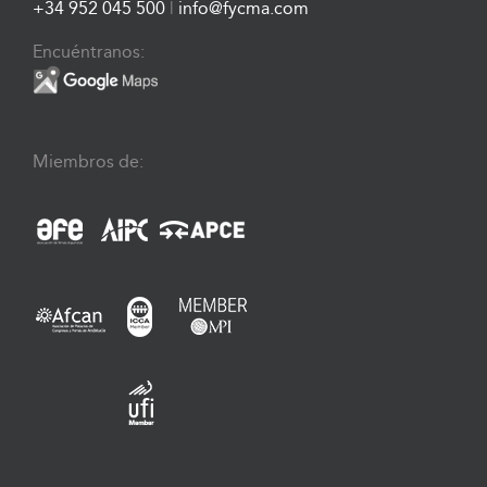
+34 952 045 500
|
info@fycma.com
Encuéntranos:
Miembros de: