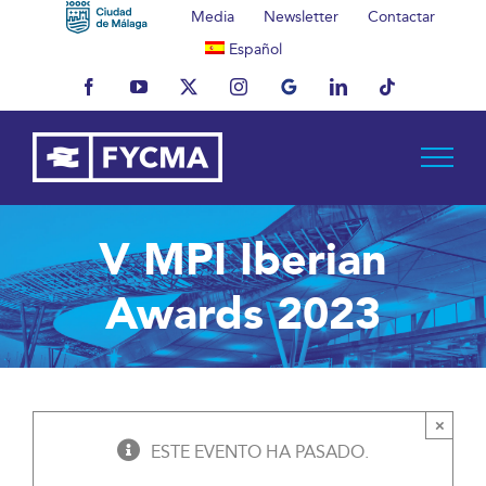
Saltar
Media
Newsletter
Contactar
al
Español
contenido
Facebook
YouTube
X
Instagram
MyBusiness
LinkedIn
Tiktok
V MPI Iberian
Awards 2023
×
ESTE EVENTO HA PASADO.