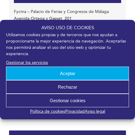
Fycma – Palacio de Ferias y Congresos de Málaga.
Avenida Ortega y Gasset, 201
Málaga
,
Málaga
29006
España
AVISO USO DE COOKIES
Utilizamos cookies propias y de terceros que nos ayudan a
proporcionarte la mejor experiencia de navegación. Aceptarlas
nos permitirá analizar el uso del sitio web y optimizar tu
Organizador
experiencia.
Gestionar los servicios
MPI Iberian Chapter
Teléfono
Aceptar
674 350 820
Rechazar
Correo electrónico
info@mpi-spain.org
Gestionar cookies
Ver el sitio web del Organizador
Política de cookies
Privacidad
Aviso legal