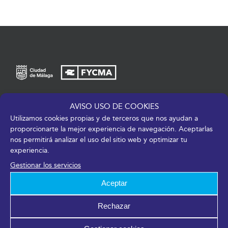
Av. de José Ortega y Gasset, 201 – 29006 Málaga
AVISO USO DE COOKIES
Utilizamos cookies propias y de terceros que nos ayudan a
+34 952 045 500
|
info@fycma.com
proporcionarte la mejor experiencia de navegación. Aceptarlas
nos permitirá analizar el uso del sitio web y optimizar tu
Encuéntranos:
experiencia.
Gestionar los servicios
Aceptar
Miembros de:
Rechazar