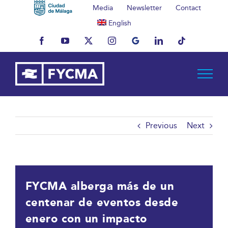
Skip
Media
Newsletter
Contact
to
English
content
Facebook
YouTube
X
Instagram
MyBusiness
LinkedIn
Tiktok
Previous
Next
FYCMA alberga más de un
centenar de eventos desde
enero con un impacto