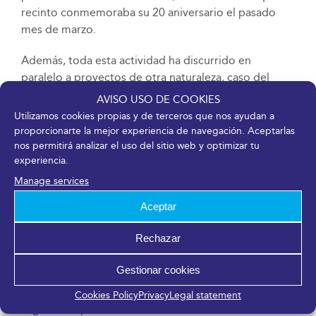
recinto conmemoraba su 20 aniversario el pasado
mes de marzo.
Además, toda esta actividad ha discurrido en
paralelo a proyectos de otra naturaleza, caso del
Centro de Atención, Recepción y Derivación
AVISO USO DE COOKIES
(CREADE) para personas refugiadas procedentes de
Utilizamos cookies propias y de terceros que nos ayudan a
Ucrania, que continúa ubicado en el Palacio a
proporcionarte la mejor experiencia de navegación. Aceptarlas
instancias del Ministerio de Inclusión, Seguridad
nos permitirá analizar el uso del sitio web y optimizar tu
experiencia.
Social y Migraciones con la colaboración del
Ayuntamiento de Málaga.
Manage services
Aceptar
Avance calendario última parte del año
Rechazar
FYCMA, del Ayuntamiento de Málaga, trabaja ya en
la programación de los últimos meses del año, que
Gestionar cookies
en el apartado ferial incluye novedades como
Exposervicios (19 de octubre), una convocatoria
Cookies Policy
Privacy
Legal statement
organizada por Bidafarma vinculada al sector