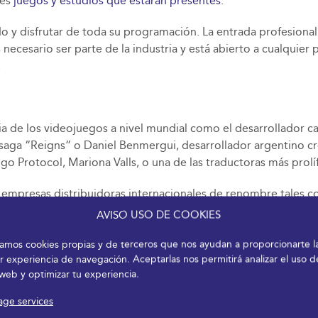
tes
juegos y estudios que estarán presentes
.
do y disfrutar de toda su programación. La entrada profesional 
ecesario ser parte de la industria y está abierto a cualquier 
.
ia de los videojuegos a nivel mundial como el desarrollador ca
a saga “Reigns” o Daniel Benmergui, desarrollador argentino c
Protocol, Mariona Valls, o una de las traductoras más prolífic
empresas distribuidoras internacionales de renombre tales c
lanzarse al mercado. Esto permitirá potenciar la industria del
AVISO USO DE COOKIES
izamos cookies propias y de terceros que nos ayudan a proporcionarte l
ntre profesionales, desarrolladores y asistentes, así como fom
r experiencia de navegación. Aceptarlas nos permitirá analizar el uso d
 web y optimizar tu experiencia.
s.
ge services
ntre la asociación MálagaJam y FYCMA, del Ayuntamiento de Má