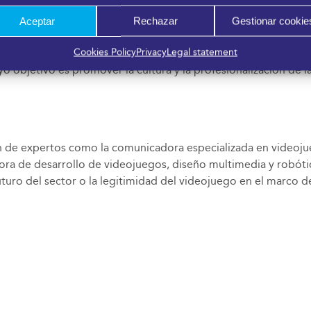
mo de Devolver Digital, Odders, The Game Kitchen además de 
Aceptar
Rechazar
Gestionar cookie
ames, Resistencia Videolúdica, CSVI (Coordinadora Sindical d
Cookies Policy
Privacy
Legal statement
uegos de Málaga responsable de la maratón de videojuegos pr
 objetivo es promover la cultura y la profesionalización de l
ón de expertos como la comunicadora especializada en videoj
ra de desarrollo de videojuegos, diseño multimedia y robótic
uro del sector o la legitimidad del videojuego en el marco de l