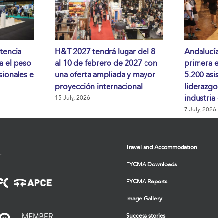
tencia
H&T 2027 tendrá lugar del 8
Andalucía
da el peso
al 10 de febrero de 2027 con
primera 
sionales e
una oferta ampliada y mayor
5.200 asi
proyección internacional
liderazgo
industria
15 July, 2026
7 July, 2026
Travel and Accommodation
:
FYCMA Downloads
FYCMA Reports
Image Gallery
Success stories