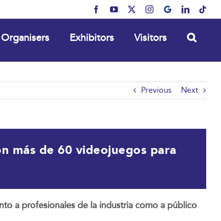
Facebook
YouTube
X
Instagram
MyBusiness
LinkedIn
Tikt
Organisers
Exhibitors
Visitors
Previous
Next
on más de 60 videojuegos para
nto a profesionales de la industria como a público