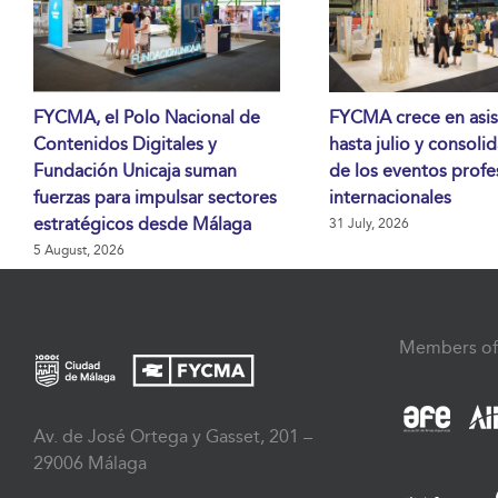
FYCMA, el Polo Nacional de
FYCMA crece en asis
Contenidos Digitales y
hasta julio y consoli
Fundación Unicaja suman
de los eventos profe
fuerzas para impulsar sectores
internacionales
estratégicos desde Málaga
31 July, 2026
5 August, 2026
Members of
Av. de José Ortega y Gasset, 201 –
29006 Málaga