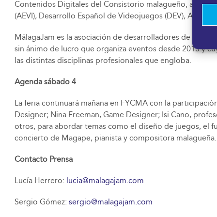
Contenidos Digitales del Consistorio malagueño, así co
(AEVI), Desarrollo Español de Videojuegos (DEV), Anait G
MálagaJam es la asociación de desarrolladores de videoj
sin ánimo de lucro que organiza eventos desde 2015 y cuyo
las distintas disciplinas profesionales que engloba.
Agenda sábado 4
La feria continuará mañana en FYCMA con la participaci
Designer; Nina Freeman, Game Designer; Isi Cano, profeso
otros, para abordar temas como el diseño de juegos, el fut
concierto de Magape, pianista y compositora malagueña.
Contacto Prensa
Lucía Herrero:
lucia@malagajam.com
Sergio Gómez:
sergio@malagajam.com