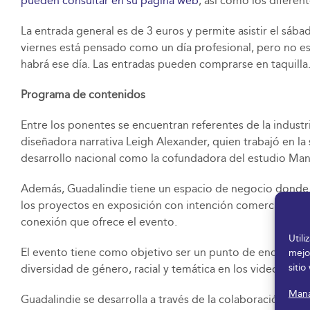
pueden consultar en su página web
, así como los diferen
La entrada general es de 3 euros y permite asistir el sába
viernes está pensado como un día profesional, pero no es n
habrá ese día. Las entradas pueden comprarse en taquilla
Programa de contenidos
Entre los ponentes se encuentran referentes de la industr
diseñadora narrativa Leigh Alexander, quien trabajó en l
desarrollo nacional como la cofundadora del estudio Mango 
Además, Guadalindie tiene un espacio de negocio donde 
los proyectos en exposición con intención comercial para 
conexión que ofrece el evento.
Util
El evento tiene como objetivo ser un punto de encuentro e
mejo
sitio
diversidad de género, racial y temática en los videojuego
Mana
Guadalindie se desarrolla a través de la colaboración e