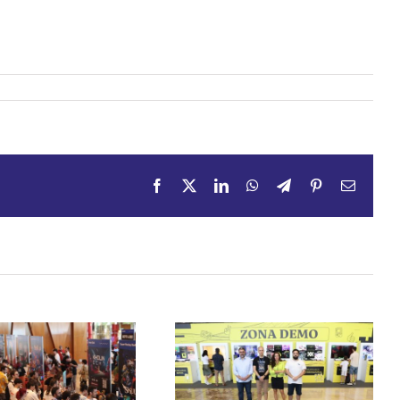
Facebook
X
LinkedIn
WhatsApp
Telegram
Pinterest
Email