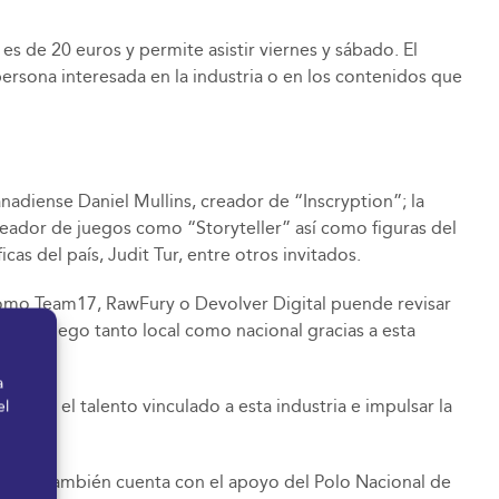
es de 20 euros y permite asistir viernes y sábado. El
persona interesada en la industria o en los contenidos que
nadiense Daniel Mullins, creador de “Inscryption”; la
reador de juegos como “Storyteller” así como figuras del
as del país, Judit Tur, entre otros invitados.
omo Team17, RawFury o Devolver Digital puende revisar
 videojuego tanto local como nacional gracias a esta
a
entar el talento vinculado a esta industria e impulsar la
el
laga. También cuenta con el apoyo del Polo Nacional de