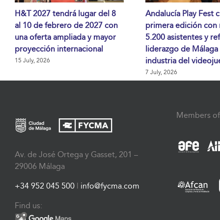
H&T 2027 tendrá lugar del 8
Andalucía Play Fest c
al 10 de febrero de 2027 con
primera edición con
una oferta ampliada y mayor
5.200 asistentes y re
proyección internacional
liderazgo de Málaga 
industria del videoj
15 July, 2026
7 July, 2026
Members of
Av. de José Ortega y Gasset, 201 –
29006 Málaga
+34 952 045 500
|
info@fycma.com
Find us: