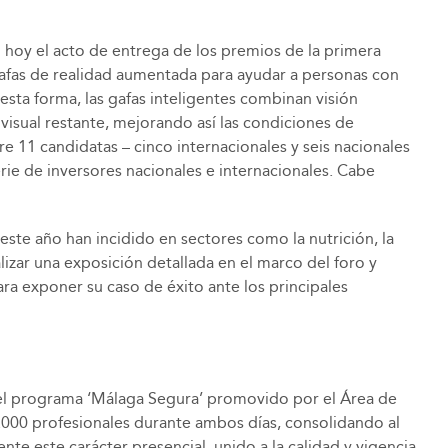
 hoy el acto de entrega de los premios de la primera
 gafas de realidad aumentada para ayudar a personas con
esta forma, las gafas inteligentes combinan visión
ad visual restante, mejorando así las condiciones de
 11 candidatas – cinco internacionales y seis nacionales
rie de inversores nacionales e internacionales. Cabe
 este año han incidido en sectores como la nutrición, la
alizar una exposición detallada en el marco del foro y
ra exponer su caso de éxito ante los principales
s del programa ‘Málaga Segura’ promovido por el Área de
.000 profesionales durante ambos días, consolidando al
e este carácter presencial, unido a la calidad y vigencia