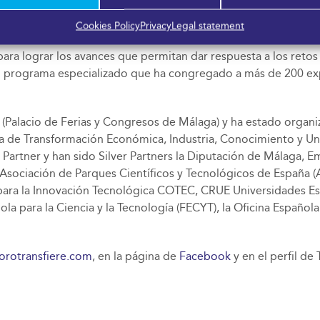
nivel regional y nacional en prensa escrita, radio, televisión
Cookies Policy
Privacy
Legal statement
enidos centrado en cuestiones como la innovación en el mund
para lograr los avances que permitan dar respuesta a los retos 
un programa especializado que ha congregado a más de 200 exp
 (Palacio de Ferias y Congresos de Málaga) y ha estado organ
 de Transformación Económica, Industria, Conocimiento y Univ
Partner y han sido Silver Partners la Diputación de Málaga, 
sociación de Parques Científicos y Tecnológicos de España (AP
n para la Innovación Tecnológica COTEC, CRUE Universidades E
ola para la Ciencia y la Tecnología (FECYT), la Oficina Español
orotransfiere.com
, en la página de
Facebook
y en el perfil de