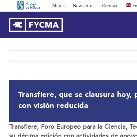
Skip
Media
Newsletter
Contact
En
to
content
Transfiere, que se clausura hoy,
con visión reducida
Transfiere, Foro Europeo para la Ciencia, T
su décima edición con actividades de apoy