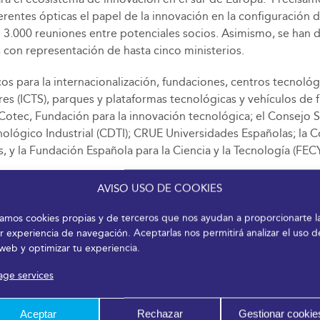
entes ópticas el papel de la innovación en la configuración 
e 3.000 reuniones entre potenciales socios. Asimismo, se han 
 con representación de hasta cinco ministerios.
s para la internacionalización, fundaciones, centros tecnológ
res (ICTS), parques y plataformas tecnológicas y vehículos de fin
Cotec, Fundación para la innovación tecnológica; el Consejo Su
nológico Industrial (CDTI); CRUE Universidades Españolas; la 
 y la Fundación Española para la Ciencia y la Tecnología (FECY
 una importante presencia del tejido empresarial con entidade
AVISO USO DE COOKIES
ld Capital, Innoget, eit Health, Telefónica, Airbus, Grupo CP
izamos cookies propias y de terceros que nos ayudan a proporcionarte l
r experiencia de navegación. Aceptarlas nos permitirá analizar el uso d
 web y optimizar tu experiencia.
más de 30 universidades y la participación activa de los recto
ge services
-La Mancha, Granada, Córdoba, Zaragoza, Sevilla, Málaga, la Un
unicación, tanto generalistas como especializados, que se ha 
Aceptar
Rechazar
Gestionar cookie