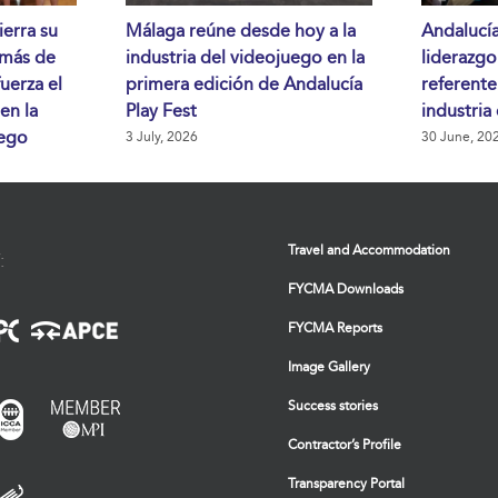
ierra su
Málaga reúne desde hoy a la
Andalucía
 más de
industria del videojuego en la
liderazg
fuerza el
primera edición de Andalucía
referente
en la
Play Fest
industria
uego
3 July, 2026
30 June, 20
Travel and Accommodation
:
FYCMA Downloads
FYCMA Reports
Image Gallery
Success stories
Contractor’s Profile
Transparency Portal