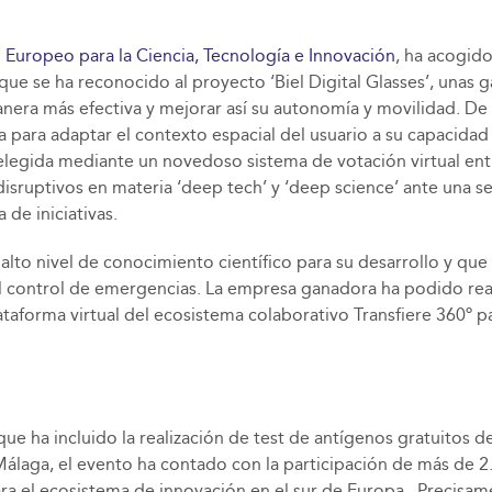
o Europeo para la Ciencia, Tecnología e Innovación
, ha acogido
 que se ha reconocido al proyecto ‘Biel Digital Glasses’, unas
nera más efectiva y mejorar así su autonomía y movilidad. De 
mixta para adaptar el contexto espacial del usuario a su capacid
legida mediante un novedoso sistema de votación virtual entre
sruptivos en materia ‘deep tech’ y ‘deep science’ ante una se
de iniciativas.
alto nivel de conocimiento científico para su desarrollo y que
a o el control de emergencias. La empresa ganadora ha podido re
aforma virtual del ecosistema colaborativo Transfiere 360º pa
 que ha incluido la realización de test de antígenos gratuito
laga, el evento ha contado con la participación de más de 2
 el ecosistema de innovación en el sur de Europa. Precisament