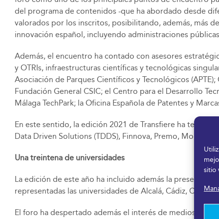
del programa de contenidos -que ha abordado desde difer
valorados por los inscritos, posibilitando, además, más d
innovación español, incluyendo administraciones públicas
Además, el encuentro ha contado con asesores estratégico
y OTRIs, infraestructuras científicas y tecnológicas singula
Asociación de Parques Científicos y Tecnológicos (APTE); 
Fundación General CSIC; el Centro para el Desarrollo Tec
Málaga TechPark; la Oficina Española de Patentes y Marcas,
En este sentido, la edición 2021 de Transfiere ha tenido
Data Driven Solutions (TDDS), Finnova, Premo, Mobile Wor
Util
Una treintena de universidades
mejo
sitio
La edición de este año ha incluido además la presencia de 
Mana
representadas las universidades de Alcalá, Cádiz, Castilla
El foro ha despertado además el interés de medios de com