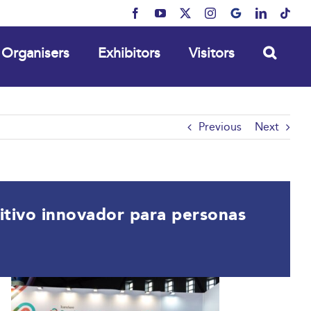
Facebook
YouTube
X
Instagram
MyBusiness
LinkedIn
Tikt
Organisers
Exhibitors
Visitors
Previous
Next
sitivo innovador para personas