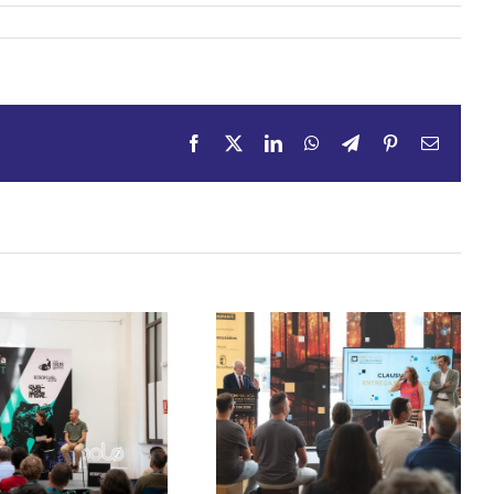
Facebook
X
LinkedIn
WhatsApp
Telegram
Pinterest
Email