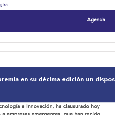
glish
Agenda
 premia en su décima edición un dispo
ecnología e Innovación, ha clausurado hoy
o a empresas emergentes, que han tenido