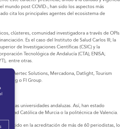
del mundo post COVID-, han sido los aspectos más
dado cita los principales agentes del ecosistema de
icos, clústeres, comunidad investigadora a través de OPIs
anciación. Es el caso del Instituto de Salud Carlos III; la
perior de Investigaciones Científicas (CSIC) y la
Corporación Tecnológica de Andalucía (CTA); ENISA;
T), entre otras.
s como Aertec Solutions, Mercadona, Datlight, Tourism
S, Ayming o FI Group.
a
el
res de las universidades andaluzas. Así, han estado
iversidad Católica de Murcia o la politécnica de Valencia.
traducido en la acreditación de más de 60 periodistas, lo
s