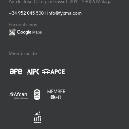
Av. de José Ortega y Gasset, 201 – 29006 Málaga
+34 952 045 500
|
info@fycma.com
Encuéntranos:
Miembros de: