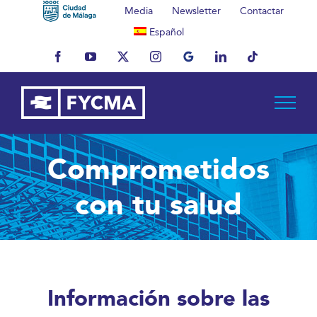
Saltar
Media
Newsletter
Contactar
al
Español
contenido
Facebook
YouTube
X
Instagram
MyBusiness
LinkedIn
Tiktok
Comprometidos
con tu salud
Información sobre las