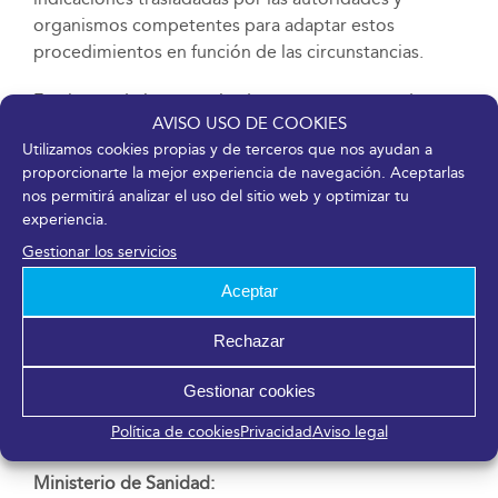
organismos competentes para adaptar estos
procedimientos en función de las circunstancias.
En el caso de los organizadores externos, queda a su
AVISO USO DE COOKIES
disposición para evaluar aquellas iniciativas y
Utilizamos cookies propias y de terceros que nos ayudan a
medidas adicionales en función de las necesidades
proporcionarte la mejor experiencia de navegación. Aceptarlas
de cada evento.
nos permitirá analizar el uso del sitio web y optimizar tu
experiencia.
Para más información, no dude en consultar los sitios
Gestionar los servicios
de referencia:
Aceptar
OMS:
https://www.who.int/health-
topics/coronavirus/coronavirus
Rechazar
Centro de Prevención y Control de Enfermedades
Gestionar cookies
Europeo:
https://www.ecdc.europa.eu/en/novel-
Política de cookies
Privacidad
Aviso legal
coronavirus-china
Ministerio de Sanidad: