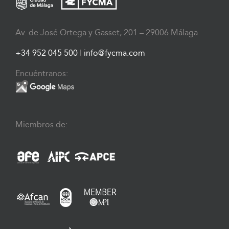
Av. de José Ortega y Gasset, 201 – 29006 Málaga
+34 952 045 500
|
info@fycma.com
Encuéntranos:
Miembros de: