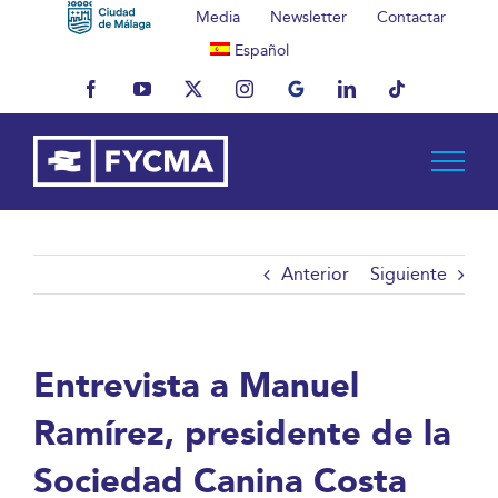
Saltar
Media
Newsletter
Contactar
al
Español
contenido
Facebook
YouTube
X
Instagram
MyBusiness
LinkedIn
Tiktok
Anterior
Siguiente
Entrevista a Manuel
Ramírez, presidente de la
Sociedad Canina Costa