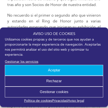
tras año y son Socios de Honor de nuestra entidad.
No recuerdo si el primer o segundo año que vinieron
y estando en el Ring de Honor junto a varias
autoridades esperando que iniciaran su exhibición, el
teniente al mando se dirigió hacia mí, se cuadró y
AVISO USO DE COOKIES
saludó y me pidió autorización pata iniciarla. Nunca
Utilizamos cookies propias y de terceros que nos ayudan a
me había pasado nada semejante. Me impresionó y
proporcionarte la mejor experiencia de navegación. Aceptarlas
nos permitirá analizar el uso del sitio web y optimizar tu
sorprendió. Posteriormente me explicó que al actuar
experiencia.
ellos por invitación de la Sociedad Canina Costa del
Sol yo representaba para él la máxima autoridad
Gestionar los servicios
presente.
Aceptar
• Tras la celebración de Mi Mascota, ¿aumentan las
Rechazar
peticiones de información en la Sociedad Canina?
Gestionar cookies
Evidentemente y a pesar de que nuestros socios y
aficionados nos conocen de sobra cada edición
Política de cookies
Privacidad
Aviso legal
supone una abundante petición de información tanto