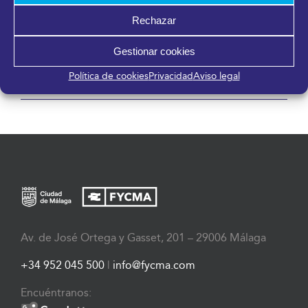
Rechazar
Gestionar cookies
CREATIVA MÁLAGA
JORNADAS DE TRANSPORTE DE
Política de cookies
Privacidad
Aviso legal
ANDALUCÍA
Av. de José Ortega y Gasset, 201 – 29006 Málaga
+34 952 045 500
|
info@fycma.com
Encuéntranos: