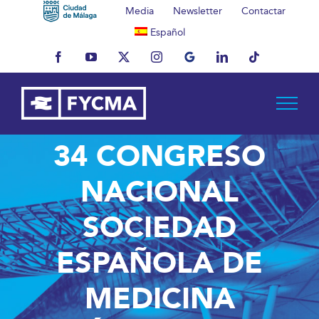
Saltar
Media
Newsletter
Contactar
al
Español
contenido
Facebook
YouTube
X
Instagram
MyBusiness
LinkedIn
Tiktok
34 CONGRESO
NACIONAL
SOCIEDAD
ESPAÑOLA DE
MEDICINA