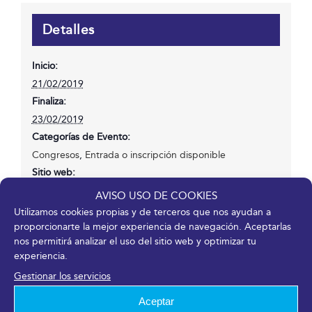
Detalles
Inicio:
21/02/2019
Finaliza:
23/02/2019
Categorías de Evento:
Congresos
,
Entrada o inscripción disponible
Sitio web:
https://www.seme2019.org/
AVISO USO DE COOKIES
Utilizamos cookies propias y de terceros que nos ayudan a
proporcionarte la mejor experiencia de navegación. Aceptarlas
nos permitirá analizar el uso del sitio web y optimizar tu
experiencia.
¡Comparte en tus redes sociales!
Gestionar los servicios
Facebook
X
LinkedIn
WhatsApp
Telegram
Pinterest
Correo
Aceptar
electrónico