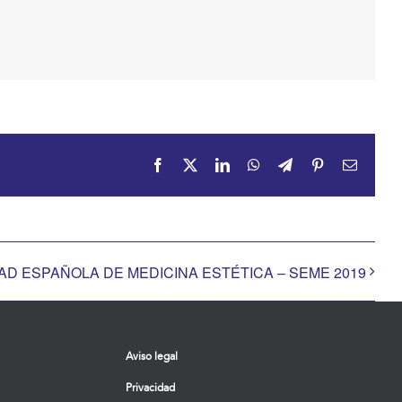
Facebook
X
LinkedIn
WhatsApp
Telegram
Pinterest
Correo
electrón
D ESPAÑOLA DE MEDICINA ESTÉTICA – SEME 2019
Aviso legal
Privacidad