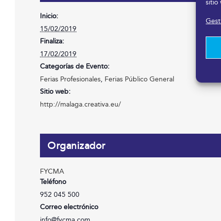
sitio
Inicio:
Gesti
15/02/2019
Finaliza:
17/02/2019
Categorías de Evento:
Ferias Profesionales
,
Ferias Público General
Sitio web:
http://malaga.creativa.eu/
Organizador
FYCMA
Teléfono
952 045 500
Correo electrónico
info@fycma.com