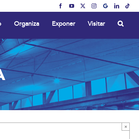
Facebook
YouTube
X
Instagram
MyBusiness
LinkedIn
Tikt
o
Organiza
Exponer
Visitar
A
×