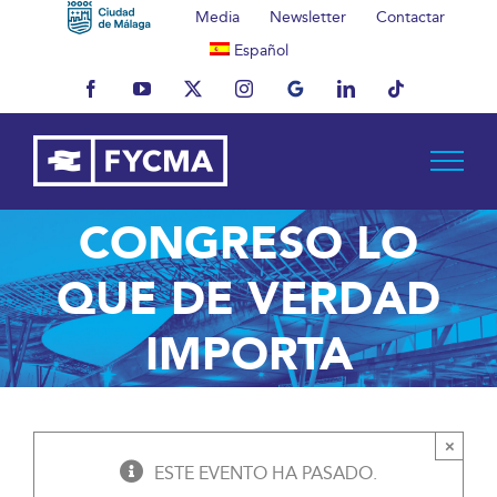
Saltar
Media
Newsletter
Contactar
al
Español
contenido
Facebook
YouTube
X
Instagram
MyBusiness
LinkedIn
Tiktok
CONGRESO LO
QUE DE VERDAD
IMPORTA
×
ESTE EVENTO HA PASADO.