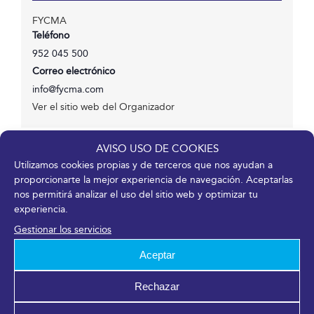
FYCMA
Teléfono
952 045 500
Correo electrónico
info@fycma.com
Ver el sitio web del Organizador
AVISO USO DE COOKIES
Utilizamos cookies propias y de terceros que nos ayudan a
proporcionarte la mejor experiencia de navegación. Aceptarlas
¡Comparte en tus redes sociales!
nos permitirá analizar el uso del sitio web y optimizar tu
experiencia.
Facebook
X
LinkedIn
WhatsApp
Telegram
Pinterest
Correo
electrónico
Gestionar los servicios
Aceptar
Rechazar
INTERNATIONAL TATTOO CONVENTION MÁLAGA
TURITEC