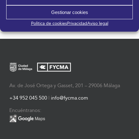
CONGRESO LO QUE DE
14º CONGRESO JURÍDICO DE LA
Gestionar cookies
VERDAD IMPORTA
ABOGACÍA MALAGUEÑA
Política de cookies
Privacidad
Aviso legal
Av. de José Ortega y Gasset, 201 – 29006 Málaga
+34 952 045 500
|
info@fycma.com
Encuéntranos: