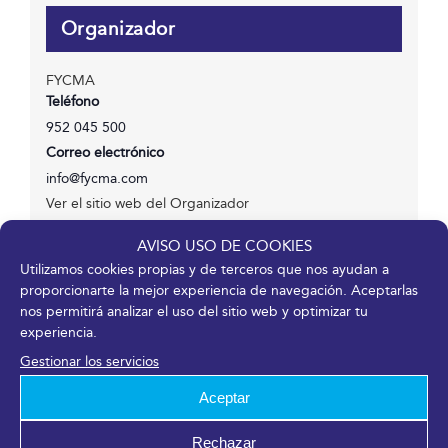
Organizador
FYCMA
Teléfono
952 045 500
Correo electrónico
info@fycma.com
Ver el sitio web del Organizador
AVISO USO DE COOKIES
Utilizamos cookies propias y de terceros que nos ayudan a
proporcionarte la mejor experiencia de navegación. Aceptarlas
nos permitirá analizar el uso del sitio web y optimizar tu
¡Comparte en tus redes sociales!
experiencia.
Facebook
X
LinkedIn
WhatsApp
Telegram
Pinterest
Correo
Gestionar los servicios
electrónico
Aceptar
Rechazar