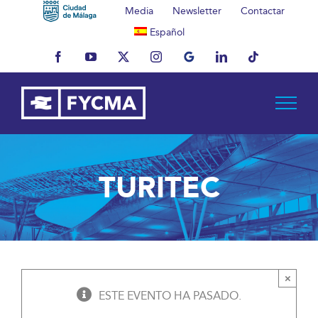
Saltar
Media
Newsletter
Contactar
al
Español
contenido
Facebook
YouTube
X
Instagram
MyBusiness
LinkedIn
Tiktok
TURITEC
×
ESTE EVENTO HA PASADO.