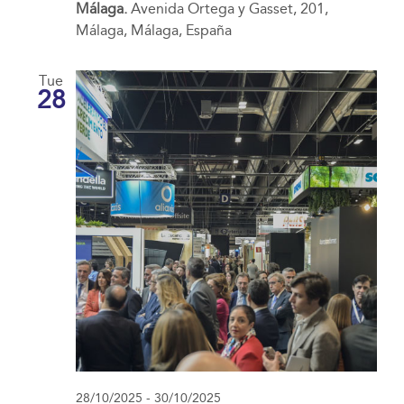
Málaga.
Avenida Ortega y Gasset, 201,
Málaga, Málaga, España
Tue
28
28/10/2025
-
30/10/2025