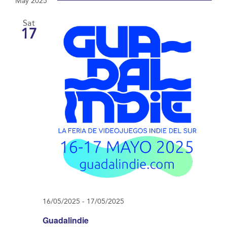
date.
Navi
May 2025
and
Sat
Views
17
Navigat
16/05/2025
-
17/05/2025
Guadalindie